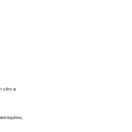
vitro в
й женщины,