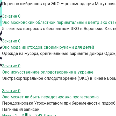
Перенос эмбрионов при ЭКО — рекомендации Могут появ
Зачатие
0
Эко московский областной перинатальный центр эко от
5 главных вопросов о бесплатном ЭКО в Воронеже Как п
Зачатие
0
Эко мода из отходов своими руками для детей
Одежда из мусора, оригинальные варианты декора Одежд
Зачатие
0
Эко искусственное оплодотворение в украине
Экстракорпоральное оплодотворение (ЭКО) в Киеве Возмо
Зачатие
0
Эко может ли быть передозировка прогестерона
Передозировка Утрожестаном при беременности: подроб
Пагинация записей
Назад
1
…
3
4
5
…
343
Далее