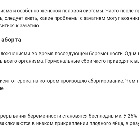
анизма и особенно женской половой системы. Часто посл
, следует знать, какие проблемы с зачатием могут возни
виться к зачатию.
 аборта
сложнениями во время последующей беременности. Одна и
ь всего организма. Гормональные сбои часто приводят 
сит от срока, на котором произошло абортирование. Чем 
е.
 прерывания беременности становятся бесплодными. У 25
ключаются в низком прикреплении плодного яйца, в резус