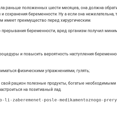
ла раньше положенных шести месяцев, она должна обратит
сохранения беременности. Ну а если она нежелательна, т
том имеет преимущество перед хирургическим.
 прерывания беременности, вред организм получил мини
роцедуры и повысить вероятность наступления беременно
ниматься физическими упражнениями, гулять;
и в свой рацион полезные продукты, богатые необходимым
 настроиться на позитивный лад.
o-li-zaberemenet-posle-medikamentoznogo-prery