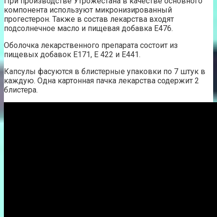
При производстве Утрожестана в качестве основного
компонента используют микронизированный
прогестерон. Также в состав лекарства входят
подсолнечное масло и пищевая добавка Е476.
Оболочка лекарственного препарата состоит из
пищевых добавок Е171, Е 422 и Е441.
Капсулы фасуются в блистерные упаковки по 7 штук в
каждую. Одна картонная пачка лекарства содержит 2
блистера.