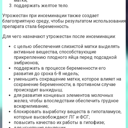
матки;
поддержать желтое тело.
Утрожестан при инсеминации также создает
благоприятную среду, чтобы результатом использования
препарата стала беременность.
Для чего назначают утрожестан после инсеминации:
с целью обеспечения слизистой матки выделять
активные вещества, способствующие
прикреплению плодного яйца перед подсадкой
эмбрионов;
поддержать в процессе беременности его
развития до срока 6-8 недель;
уменьшить сокращение матки, которое влияет на
сохранение беременности, в противном случае
происходит выкидыш;
для развития концевых элементов молочных
желез, чтобы впоследствии обеспечить грудное
вскармливание;
блокировать выработку веществ в гипоталамусе,
которые высвобождают ЛГ и ФСГ;
повысить качество их работы в гипофизе;
для угнетения овуляции.