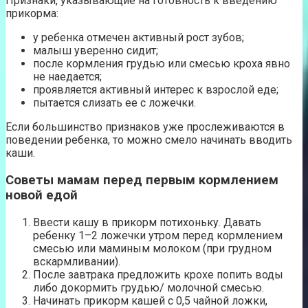
Признаки, указывающие на готовность к введению
прикорма:
у ребенка отмечен активный рост зубов;
малыш уверенно сидит;
после кормления грудью или смесью кроха явно
не наедается;
проявляется активный интерес к взрослой еде;
пытается слизать ее с ложечки.
Если большинство признаков уже прослеживаются в
поведении ребенка, то можно смело начинать вводить
каши.
Советы мамам перед первым кормлением
новой едой
Ввести кашу в прикорм потихоньку. Давать
ребенку 1–2 ложечки утром перед кормлением
смесью или маминым молоком (при грудном
вскармливании).
После завтрака предложить крохе попить воды
либо докормить грудью/ молочной смесью.
Начинать прикорм кашей с 0,5 чайной ложки,