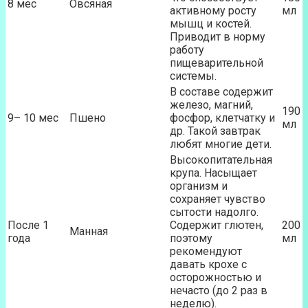
8 мес
Овсяная
активному росту
мл
мышц и костей.
Приводит в норму
работу
пищеварительной
системы.
В составе содержит
железо, магний,
190
9– 10 мес
Пшено
фосфор, клетчатку и
мл
др. Такой завтрак
любят многие дети.
Высокопитательная
крупа. Насыщает
организм и
сохраняет чувство
сытости надолго.
После 1
Содержит глютен,
200
Манная
года
поэтому
мл
рекомендуют
давать крохе с
осторожностью и
нечасто (до 2 раз в
неделю).