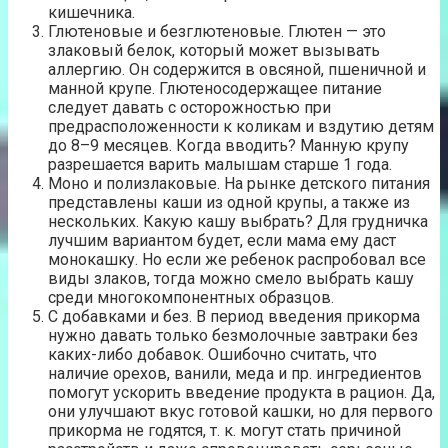
кишечника.
Глютеновые и безглютеновые. Глютен — это
злаковый белок, который может вызывать
аллергию. Он содержится в овсяной, пшеничной и
манной крупе. Глютеносодержащее питание
следует давать с осторожностью при
предрасположенности к коликам и вздутию детям
до 8–9 месяцев. Когда вводить? Манную крупу
разрешается варить малышам старше 1 года.
Моно и полизлаковые. На рынке детского питания
представлены каши из одной крупы, а также из
нескольких. Какую кашу выбрать? Для грудничка
лучшим вариантом будет, если мама ему даст
монокашку. Но если же ребенок распробовал все
виды злаков, тогда можно смело выбрать кашу
среди многокомпонентных образцов.
С добавками и без. В период введения прикорма
нужно давать только безмолочные завтраки без
каких-либо добавок. Ошибочно считать, что
наличие орехов, ванили, меда и пр. ингредиентов
помогут ускорить введение продукта в рацион. Да,
они улучшают вкус готовой кашки, но для первого
прикорма не годятся, т. к. могут стать причиной