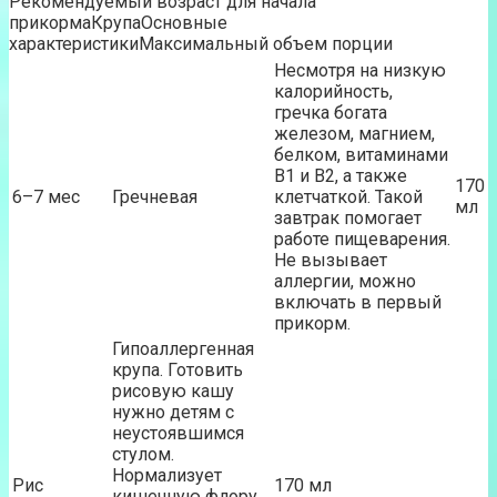
Рекомендуемый возраст для начала
прикормаКрупаОсновные
характеристикиМаксимальный объем порции
Несмотря на низкую
калорийность,
гречка богата
железом, магнием,
белком, витаминами
В1 и В2, а также
170
6–7 мес
Гречневая
клетчаткой. Такой
мл
завтрак помогает
работе пищеварения.
Не вызывает
аллергии, можно
включать в первый
прикорм.
Гипоаллергенная
крупа. Готовить
рисовую кашу
нужно детям с
неустоявшимся
стулом.
Нормализует
Рис
170 мл
кишечную флору,