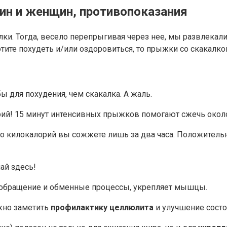
ин и женщин, противопоказания
алки. Тогда, весело перепрыгивая через нее, мы развлекали
ите похудеть и/или оздоровиться, то прыжки со скакалкой
 для похудения, чем скакалка. А жаль.
ий! 15 минут интенсивных прыжков помогают сжечь около
во килокалорий вы сожжете лишь за два часа. Положитель
ай здесь!
вообращение и обменные процессы, укрепляет мышцы.
ужно заметить
профилактику целлюлита
и улучшение состо