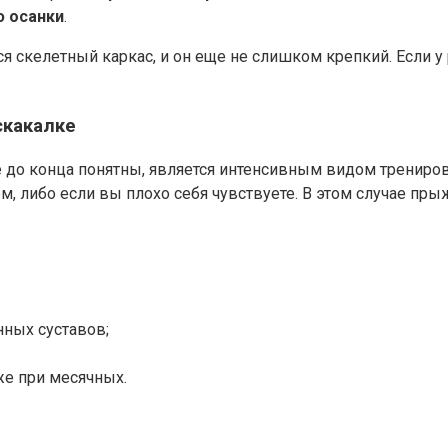
 осанки
.
ся скелетный каркас, и он еще не слишком крепкий. Если 
скакалке
 не до конца понятны, является интенсивным видом трениро
ом, либо если вы плохо себя чувствуете. В этом случае пр
нных суставов;
же при месячных.