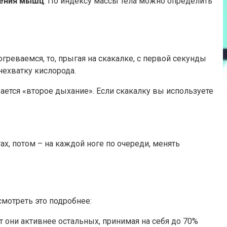
ления мышц
. По индексу массы тела можно определить
греваемся, то, прыгая на скакалке, с первой секунды
ехватку кислорода.
ается «второе дыхание». Если скакалку вы используете
х, потом – на каждой ноге по очереди, менять
смотреть это подробнее:
т они активнее остальных, принимая на себя до 70%