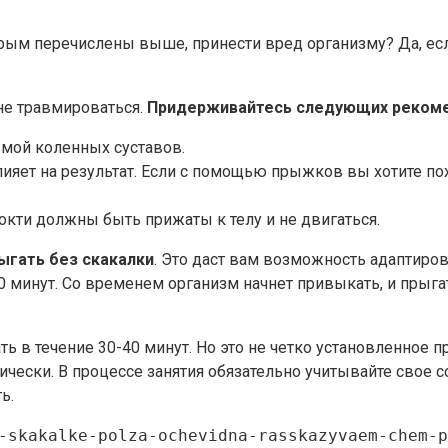
орым перечислены выше, принести вред организму? Да, есл
 не травмироваться.
Придерживайтесь следующих реком
вмой коленных суставов.
ияет на результат. Если с помощью прыжков вы хотите пох
окти должны быть прижаты к телу и не двигаться.
ыгать без скакалки
. Это даст вам возможность адаптиро
0 минут. Со временем организм начнет привыкать, и прыга
ь в течение 30-40 минут. Но это не четко установленное 
ически. В процессе занятия обязательно учитывайте свое со
ь.
-skakalke-polza-ochevidna-rasskazyvaem-chem-p