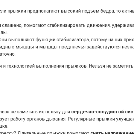
Если прыжки предполагают высокий подъем бедра, то акт
ся слажено, помогают стабилизировать движения, удержив
улы.
 Они выполняют функции стабилизатора, потому на них прих
видные мышцы и мышцы предплечья задействуются незначи
аточно.
и технологией выполнения прыжков. Нельзя не заметить и 
льзя не заметить их пользу для
сердечно-сосудистой си
изует работу органов дыхания. Регулярные прыжки улучшаю
шке.
н стрессу? Длительные прыжки помогают
снять напряжение