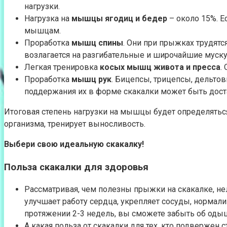
нагрузки.
Нагрузка на
мышцы ягодиц и бедер
– около 15%. 
мышцам.
Проработка
мышц спины
. Они при прыжках трудят
возлагается на разгибательные и широчайшие муск
Легкая тренировка
косых мышц живота и пресса
.
Проработка
мышц рук
. Бицепсы, трицепсы, дельто
поддержания их в форме скакалки может быть дост
Итоговая степень нагрузки на мышцы будет определяться 
организма, тренирует выносливость.
Выбери свою идеальную скакалку!
Польза скакалки для здоровья
Рассматривая, чем полезны прыжки на скакалке, не
улучшает работу сердца, укрепляет сосуды, нормал
протяжении 2-3 недель, вы сможете забыть об оды
А какая польза от скакалки для тех, кто подверже