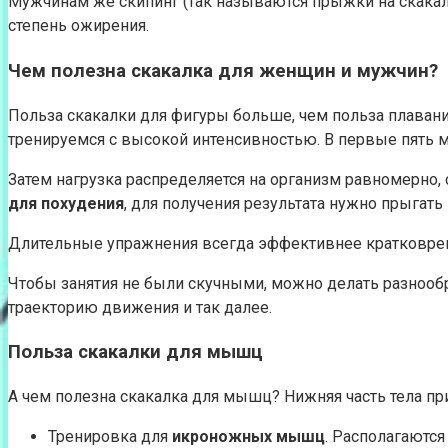
Мужчинам же скипинг (так называются прыжки на скакалк
степень ожирения.
Чем полезна скакалка для женщин и мужчин?
Польза скакалки для фигуры больше, чем польза плавания,
тренируемся с высокой интенсивностью. В первые пять 
Затем нагрузка распределяется на организм равномерно, 
для похудения
, для получения результата нужно прыгать
Длительные упражнения всегда эффективнее кратковре
Чтобы занятия не были скучными, можно делать разнообра
траекторию движения и так далее.
Польза скакалки для мышц
А чем полезна скакалка для мышц? Нижняя часть тела при
Тренировка для
икроножных мышц
. Располагаются