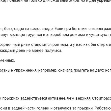
е) полезен не только для сжигания жира, но и для
укреп
 бега, езды на велосипеде. Если при беге мы сначала разо
минут мышцы трудятся в анаэробном режиме и чувствуют н
сердечный ритм становится ровным, и у вас как бы открыв
 каждый день не менее получаса.
менных.
зные упражнения, например, сначала прыгать на двух нога
 прыжках задействуется активнее, чем верхняя. Стоит рас
 они в задней части голени и отвечают за прыжки. Работаю