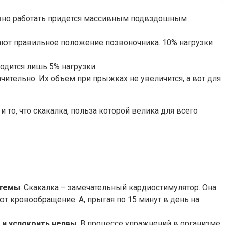
ивно работать придется массивным подвздошным
ают правильное положение позвоночника. 10% нагрузки
одится лишь 5% нагрузки.
тельно. Их объем при прыжках не увеличится, а вот для
то, что скакалка, польза которой велика для всего
стемы
. Скакалка – замечательный кардиостимулятор. Она
т кровообращение. А, прыгая по 15 минут в день на
 и успокоить нервы
. В процессе упражнений в организме