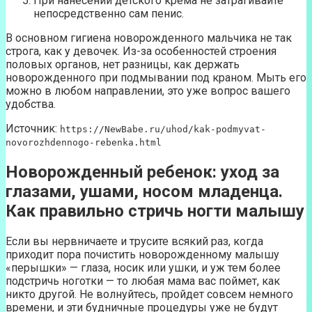
При нанесении детского крема не затрагивайте
непосредственно сам пенис.
В основном гигиена новорожденного мальчика не так
строга, как у девочек. Из-за особенностей строения
половых органов, нет разницы, как держать
новорожденного при подмывании под краном. Мыть его
можно в любом направлении, это уже вопрос вашего
удобства.
Источник:
https://NewBabe.ru/uhod/kak-podmyvat-
novorozhdennogo-rebenka.html
Новорожденный ребенок: уход за
глазами, ушами, носом младенца.
Как правильно стричь ногти малышу
Если вы нервничаете и трусите всякий раз, когда
приходит пора почистить новорожденному малышу
«перышки» — глаза, носик или ушки, и уж тем более
подстричь ноготки — то любая мама вас поймет, как
никто другой. Не волнуйтесь, пройдет совсем немного
времени, и эти будничные процедуры уже не будут