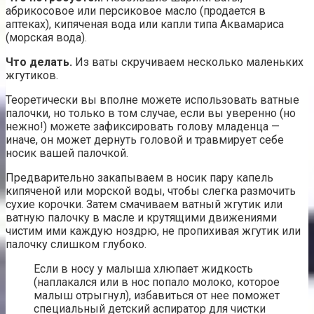
абрикосовое или персиковое масло (продается в
аптеках), кипяченая вода или капли типа Аквамариса
(морская вода).
Что делать.
Из ваты скручиваем несколько маленьких
жгутиков.
Теоретически вы вполне можете использовать ватные
палочки, но только в том случае, если вы уверенно (но
нежно!) можете зафиксировать голову младенца —
иначе, он может дернуть головой и травмирует себе
носик вашей палочкой.
Предварительно закапываем в носик пару капель
кипяченой или морской воды, чтобы слегка размочить
сухие корочки. Затем смачиваем ватный жгутик или
ватную палочку в масле и крутящими движениями
чистим ими каждую ноздрю, не пропихивая жгутик или
палочку слишком глубоко.
Если в носу у малыша хлюпает жидкость
(наплакался или в нос попало молоко, которое
малыш отрыгнул), избавиться от нее поможет
специальный детский аспиратор для чистки