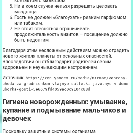
контактом с малышом.
Ни в коем случае нельзя разрешать целовать
младенца.
Гость не должен «благоухать» резким парфюмом
или табаком.
Не стоит стесняться ограничивать
продолжительность визитов – посещение должно
быть недолгим.
Благодаря этим несложным действиям можно оградить
нового жителя планеты от основных опасностей.
Впоследствии он отблагодарит родителей своим
здоровьем и неунывающим настроением.
Источник:
https://zen.yandex.ru/media/mirmam/voprosy-
uhoda-za-grudnichkom-vlajnye-salfetki-jivotnye-v-dome-
uborka-gosti-5e6679fd4059ac0c9104c88d
Гигиена новорожденных: умывание,
купание и подмывание мальчиков и
девочек
Поскольку защитные системы организма