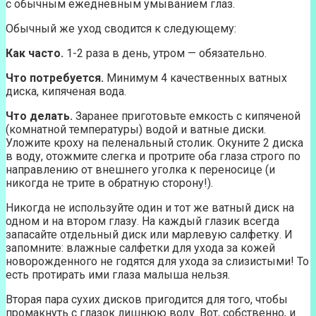
с обычным ежедневным умыванием глаз.
Обычный же уход сводится к следующему:
Как часто.
1-2 раза в день, утром — обязательно.
Что потребуется.
Минимум 4 качественных ватных
диска, кипяченая вода.
Что делать.
Заранее приготовьте емкость с кипяченой
(комнатной температуры) водой и ватные диски.
Уложите кроху на пеленальный столик. Окуните 2 диска
в воду, отожмите слегка и протрите оба глаза строго по
направлению от внешнего уголка к переносице (и
никогда не трите в обратную сторону!).
Никогда не используйте один и тот же ватный диск на
одном и на втором глазу. На каждый глазик всегда
запасайте отдельный диск или марлевую салфетку. И
запомните: влажные салфетки для ухода за кожей
новорожденного не годятся для ухода за слизистыми! То
есть протирать ими глаза малыша нельзя.
Вторая пара сухих дисков пригодится для того, чтобы
промакнуть с глазок лишнюю воду. Вот, собственно, и