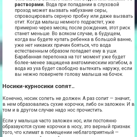
растворами.
Вода при попадании в слуховой
проход может вызвать набухание серы,
спровоцировать серную пробку или даже вызвать
отит. Когда малыш немного подрастет, уже
примерно через месяц после рождения, этот риск
станет меньше. Во всяком случае, в будущем,
когда вы будете купать ребенка в большой ванне,
уже нет никаких причин бояться, что вода
естественным образом попадает ему в уши.
Барабанная перепонка на тот момент уже будет
более-менее защищена анатомическим изгибом, а
вода из уха будет свободно вытекать наружу, если
вы нежно повернете голову малыша на бочок.
Носики-курносики сопят..
Конечно, носик сопеть не должен. А раз сопит — значит,
в нем образовались сухие корочки, либо он заложен. И в
том и в другом случае надо нос прочистить.
Если у малыша часто заложен нос, или постоянно
образауются сухие корочки в носу, это верный признак
того, что климат в помещении неблагоприятный —