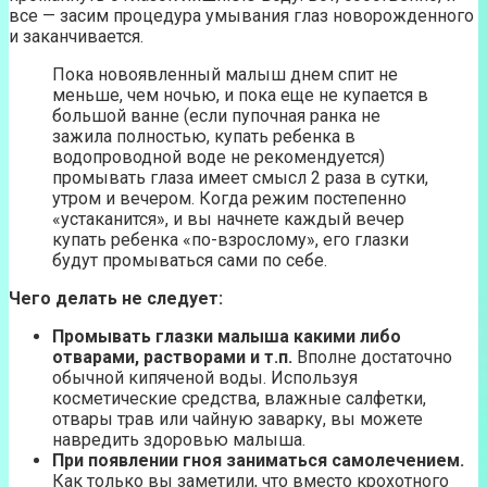
все — засим процедура умывания глаз новорожденного
и заканчивается.
Пока новоявленный малыш днем спит не
меньше, чем ночью, и пока еще не купается в
большой ванне (если пупочная ранка не
зажила полностью, купать ребенка в
водопроводной воде не рекомендуется)
промывать глаза имеет смысл 2 раза в сутки,
утром и вечером. Когда режим постепенно
«устаканится», и вы начнете каждый вечер
купать ребенка «по-взрослому», его глазки
будут промываться сами по себе.
Чего делать не следует:
Промывать глазки малыша какими либо
отварами, растворами и т.п.
Вполне достаточно
обычной кипяченой воды. Используя
косметические средства, влажные салфетки,
отвары трав или чайную заварку, вы можете
навредить здоровью малыша.
При появлении гноя заниматься самолечением.
Как только вы заметили, что вместо крохотного