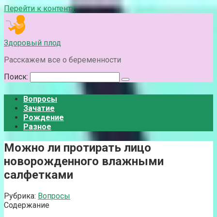
Перейти к контенту
Здоровый плод
Расскажем все о беременности
Поиск:
Вопросы
Зачатие
Рождение
Разное
Можно ли протирать лицо
новорожденного влажными
салфетками
Рубрика:
Вопросы
Содержание