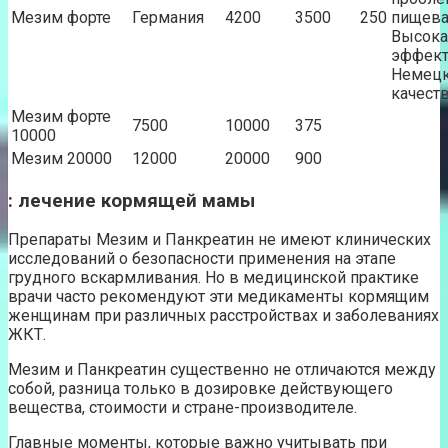
Мезим форте
Германия
4200
3500
250
пищева
Высока
эффект
Немец
качеств
Мезим форте
7500
10000
375
10000
Мезим 20000
12000
20000
900
: лечение кормящей мамы
Препараты Мезим и Панкреатин не имеют клинических
исследований о безопасности применения на этапе
грудного вскармливания. Но в медицинской практике
врачи часто рекомендуют эти медикаменты кормящим
женщинам при различных расстройствах и заболеваниях
ЖКТ.
Мезим и Панкреатин существенно не отличаются между
собой, разница только в дозировке действующего
вещества, стоимости и стране-производителе.
Главные моменты, которые важно учитывать при