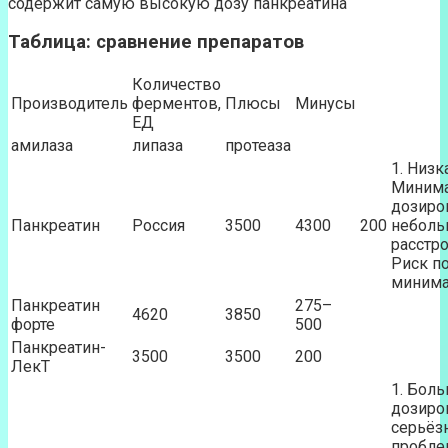
содержит самую высокую дозу панкреатина
Таблица: сравнение препаратов
Количество
Производитель
ферментов,
Плюсы
Минусы
ЕД
амилаза
липаза
протеаза
1. Низк
Минима
дозиро
Панкреатин
Россия
3500
4300
200
неболь
расстро
Риск п
минима
Панкреатин
275–
4620
3850
форте
500
Панкреатин-
3500
3500
200
ЛекТ
1. Бол
дозиро
серьёз
пробле