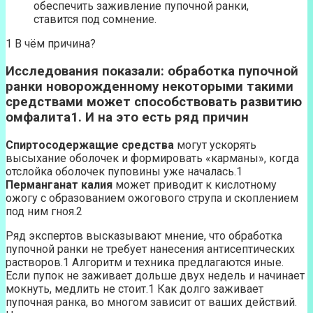
обеспечить заживление пупочной ранки,
ставится под сомнение.
1 В чём причина?
Исследования показали: обработка пупочной
ранки новорожденному некоторыми такими
средствами может способствовать развитию
омфалита1. И на это есть ряд причин
Спиртосодержащие средства
могут ускорять
высыхание оболочек и формировать «карманы», когда
отслойка оболочек пуповины уже началась.1
Перманганат калия
может приводит к кислотному
ожогу с образованием ожогового струпа и скоплением
под ним гноя.2
Ряд экспертов высказывают мнение, что обработка
пупочной ранки не требует нанесения антисептических
растворов.1 Алгоритм и техника предлагаются иные.
Если пупок не заживает дольше двух недель и начинает
мокнуть, медлить не стоит.1 Как долго заживает
пупочная ранка, во многом зависит от ваших действий.