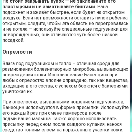
Не стоит закрывать пупок — не заклеивайте его
пластырями и не заматывайте бинтами.
Рана
подсохнет и заживёт быстрее, если будет на открытом
воздухе. Если нет возможности оставить пупок ребёнка
открытым, следите, чтобы эта область не перегревалась
и не потела — используйте специальные подгузники для
новорожденных, они отличаются чуть более низкой
посадкой.
Опрелости
Влага под подгузником и тепло – отличная среда для
размножения болезнетворных микробов, вызывающих
повреждения кожи. Использование Банеоцина при
любых опрелостях вполне оправдано, так как вещества,
входящие в его состав, с успехом борются с бактериями,
уничтожая их.
При опрелостях, вызванными ношением подгузников,
Банеоцин используется в форме присыпки. Используйте
его каждый раз при смене памперсов после
подмывания малыша. Также хорошо использовать
присыпку перед сном после каждого купания, нанося
средство тонким слоем на поражённые участки кожи.