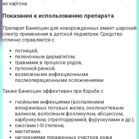
из картона.
Показания к использованию препарата
Препарат Банеоцин для новорожденных имеет широкий
спектр применения в детской педиатрии. Средство
отлично справляется с:
потницей;
пеленочным дерматитом;
травмами в процессе родов;
пупочной ранкой;
возможными инфекционными
послеоперационными осложнениями.
Также Банеоцин эффективен при борьбе с:
гнойными инфекциями (воспалением
апокриновых потовых желез, околоногтевым
валиком, волосяным фолликулом, абсцессом,
карбункулом, стрептодермией, фурункулами и др.);
ожогами l-lll степени;
маститами;
нагноениями пораженных участков кожи