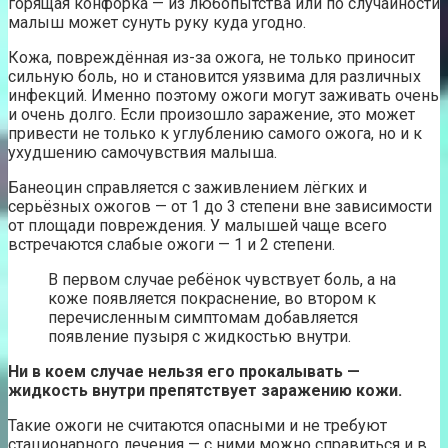
горящая конфорка — из любопытства или по случайности
малыш может сунуть руку куда угодно.
Кожа, повреждённая из-за ожога, не только приносит
сильную боль, но и становится уязвима для различных
инфекций. Именно поэтому ожоги могут заживать очень
и очень долго. Если произошло заражение, это может
привести не только к углублению самого ожога, но и к
ухудшению самочувствия малыша.
Банеоцин справляется с заживлением лёгких и
серьёзных ожогов — от 1 до 3 степени вне зависимости
от площади повреждения. У малышей чаще всего
встречаются слабые ожоги — 1 и 2 степени.
В первом случае ребёнок чувствует боль, а на
коже появляется покраснение, во втором к
перечисленным симптомам добавляется
появление пузыря с жидкостью внутри.
Ни в коем случае нельзя его прокалывать —
жидкость внутри препятствует заражению кожи.
Такие ожоги не считаются опасными и не требуют
стационарного лечения — с ними можно справиться и в