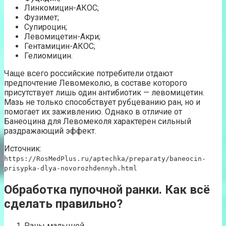
Линкомицин-АКОС;
Фузимет;
Супироцин;
Левомицетин-Акри;
Гентамицин-АКОС;
Гелиомицин.
Чаще всего российские потребители отдают
предпочтение Левомеколю, в составе которого
присутствует лишь один антибиотик — левомицетин.
Мазь не только способствует рубцеванию ран, но и
помогает их заживлению. Однако в отличие от
Банеоцина для Левомеколя характерен сильный
раздражающий эффект.
Источник:
https://RosMedPlus.ru/aptechka/preparaty/baneocin-
prisypka-dlya-novorozhdennyh.html
Обработка пупочной ранки. Как всё
сделать правильно?
Раны малышей