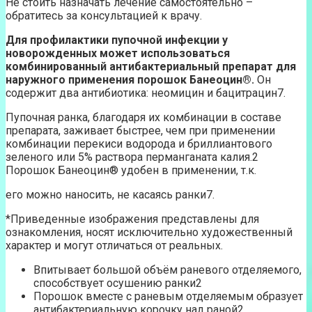
Не стоить назначать лечение самостоятельно –
обратитесь за консультацией к врачу.
Для профилактики пупочной инфекции у
новорожденных может использоваться
комбинированный антибактериальный препарат для
наружного применения порошок Банеоцин®.
Он
содержит два антибиотика: неомицин и бацитрацин7.
Пупочная ранка, благодаря их комбинации в составе
препарата, заживает быстрее, чем при применении
комбинации перекиси водорода и бриллиантового
зеленого или 5% раствора перманганата калия.2
Порошок Банеоцин® удобен в применении, т.к.
его можно наносить, не касаясь ранки7.
*Приведенные изображения представлены для
ознакомления, носят исключительно художественный
характер и могут отличаться от реальных.
Впитывает большой объём раневого отделяемого,
способствует осушению ранки2
Порошок вместе с раневым отделяемым образует
антибактериальную корочку над раной2