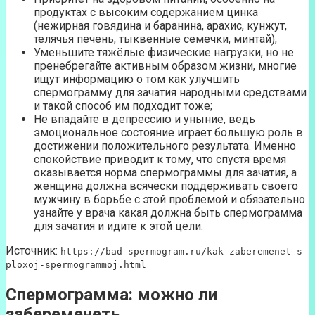
продуктах с высоким содержанием цинка
(нежирная говядина и баранина, арахис, кунжут,
телячья печень, тыквенные семечки, минтай);
Уменьшите тяжёлые физические нагрузки, но не
пренебрегайте активным образом жизни, многие
ищут информацию о том как улучшить
спермограмму для зачатия народными средствами
и такой способ им подходит тоже;
Не впадайте в депрессию и уныние, ведь
эмоциональное состояние играет большую роль в
достижении положительного результата. Именно
спокойствие приводит к тому, что спустя время
оказывается норма спермограммы для зачатия, а
женщина должна всячески поддерживать своего
мужчину в борьбе с этой проблемой и обязательно
узнайте у врача какая должна быть спермограмма
для зачатия и идите к этой цели.
Источник:
https://bad-spermogram.ru/kak-zaberemenet-s-
ploxoj-spermogrammoj.html
Спермограмма: можно ли
забеременеть