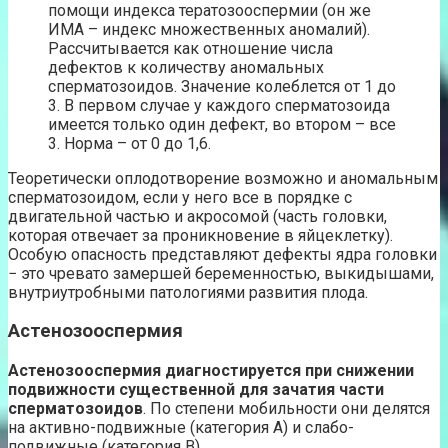
помощи индекса тератозооспермии (он же
ИМА – индекс множественных аномалий).
Рассчитывается как отношение числа
дефектов к количеству аномальных
сперматозоидов. Значение колеблется от 1 до
3. В первом случае у каждого сперматозоида
имеется только один дефект, во втором – все
3. Норма – от 0 до 1,6.
Теоретически оплодотворение возможно и аномальным
сперматозоидом, если у него все в порядке с
двигательной частью и акросомой (часть головки,
которая отвечает за проникновение в яйцеклетку).
Особую опасность представляют дефекты ядра головки
− это чревато замершей беременностью, выкидышами,
внутриутробными патологиями развития плода.
Астенозооспермия
Астенозооспермия диагностируется при снижении
подвижности существенной для зачатия части
сперматозоидов
. По степени мобильности они делятся
на активно-подвижные (категория А) и слабо-
подвижные (категория В).