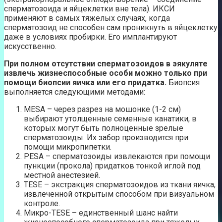
сперматозоида и яйцеклетки вне тела). ИКСИ
применяют в самых тяжелых случаях, когда
сперматозоид не способен сам проникнуть в яйцеклетку
даже в условиях пробирки. Его имплантируют
искусственно.
При полном отсутствии сперматозоидов в эякуляте
извлечь жизнеспособные особи можно только при
помощи биопсии яичка или его придатка.
Биопсия
выполняется следующими методами:
MESA – через разрез на мошонке (1-2 см)
выбирают утолщенные семенные канатики, в
которых могут быть полноценные зрелые
сперматозоиды. Их забор производится при
помощи микропипетки.
PESA – сперматозоиды извлекаются при помощи
пункции (прокола) придатков тонкой иглой под
местной анестезией.
TESE – экстракция сперматозоидов из ткани яичка,
извлеченной открытым способом при визуальном
контроле.
Микро-TESE – единственный шанс найти