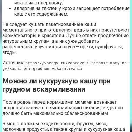
исключают перловку;
аллергия на глютен у крохи запрещает потребление
каш с его содержанием.
Не следует кушать пакетированные каши
моментального приготовления, ведь в них присутствуют
ароматизаторы и красители. Лучше отдать предпочтение
натуральным крупам, а в них уже добавить
разрешенные улучшители вкуса – орехи, сухофрукты,
ягоды.
Источник:
https://vseogv.ru/zdorove-i-pitanie-mamy-na-
gv/kashi-pri-grudnom-vskarmlivanii
Можно ли кукурузную кашу при
грудном вскармливании
После родов перед кормящими мамами возникает
непростая задача по выстраиванию питания, ведь оно
должно быть максимально сбалансированным.
В меню должны входить овощи, фрукты, мясо,
молочные продукты, а также крупы и кукурузная каша