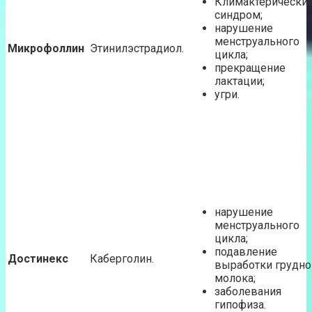
Климактерически
синдром;
нарушение
менструального
Микрофоллин
Этинилэстрадиол.
цикла;
прекращение
лактации;
угри.
нарушение
менструального
цикла;
подавление
Достинекс
Каберголин.
выработки грудно
молока;
заболевания
гипофиза.