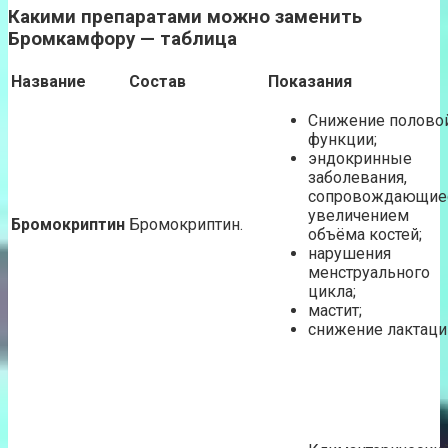
Какими препаратами можно заменить
Бромкамфору — таблица
Название
Состав
Показания
Снижение полово
функции;
эндокринные
заболевания,
сопровождающие
увеличением
Бромокриптин
Бромокриптин.
объёма костей;
нарушения
менструального
цикла;
мастит;
снижение лактаци