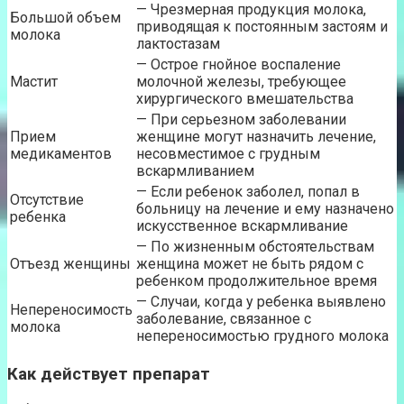
— Чрезмерная продукция молока,
Большой объем
приводящая к постоянным застоям и
молока
лактостазам
— Острое гнойное воспаление
Мастит
молочной железы, требующее
хирургического вмешательства
— При серьезном заболевании
Прием
женщине могут назначить лечение,
медикаментов
несовместимое с грудным
вскармливанием
— Если ребенок заболел, попал в
Отсутствие
больницу на лечение и ему назначено
ребенка
искусственное вскармливание
— По жизненным обстоятельствам
Отъезд женщины
женщина может не быть рядом с
ребенком продолжительное время
— Случаи, когда у ребенка выявлено
Непереносимость
заболевание, связанное с
молока
непереносимостью грудного молока
Как действует препарат