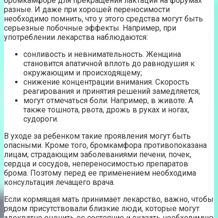
бромкамфоре для прекращения лактации на форумах
разные. И даже при хорошей переносимости
необходимо помнить, что у этого средства могут быть
серьезные побочные эффекты. Например, при
употреблении лекарства наблюдаются:
сонливость и невнимательность. Женщина
становится апатичной вплоть до равнодушия к
окружающим и происходящему;
снижение концентрации внимания. Скорость
реагирования и принятия решений замедляется;
могут отмечаться боли. Например, в животе. А
также тошнота, рвота, дрожь в руках и ногах,
судороги.
В уходе за ребенком такие проявления могут быть
опасными. Кроме того, бромкамфора противопоказана
лицам, страдающим заболеваниями печени, почек,
сердца и сосудов, непереносимостью препаратов
брома. Поэтому перед ее применением необходима
консультация лечащего врача.
Если кормящая мать принимает лекарство, важно, чтобы
рядом присутствовали близкие люди, которые могут
адекватно оценить ее состояние и оказать необходимую