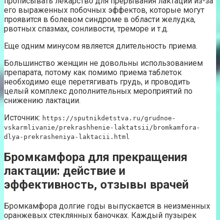
прописывать лекарство для прерывания лактации из-за
его выраженных побочных эффектов, которые могут
проявится в болевом синдроме в области желудка,
рвотных спазмах, сонливости, треморе и т.д.
Еще одним минусом является длительность приема.
Большинство женщин не довольны использованием
препарата, потому как помимо приема таблеток
необходимо еще перетягивать грудь, и проводить
целый комплекс дополнительных мероприятий по
снижению лактации.
Источник:
https://sputnikdetstva.ru/grudnoe-
vskarmlivanie/prekrashhenie-laktatsii/bromkamfora-
dlya-prekrasheniya-laktacii.html
Бромкамфора для прекращения
лактации: действие и
эффективность, отзывы врачей
Бромкамфора долгие годы выпускается в неизменных
оранжевых стеклянных баночках. Каждый пузырек