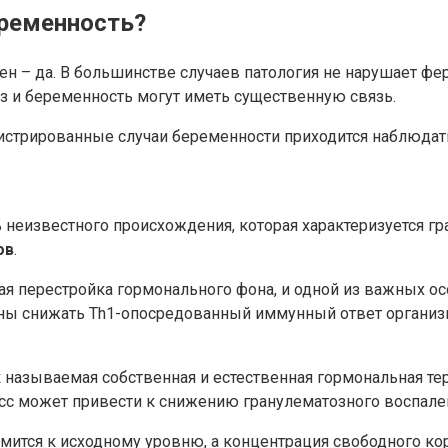
еременность?
н – да. В большинстве случаев патология не нарушает фер
з и беременность могут иметь существенную связь.
истрированные случаи беременности приходится наблюдать 
 неизвестного происхождения, которая характеризуется 
ов
.
я перестройка гормонального фона, и одной из важных ос
ны снижать Th1-опосредованный иммунный ответ организм
называемая собственная и естественная гормональная тера
оцесс может привести к снижению гранулематозного воспал
тся к исходному уровню, а концентрация свободного корт