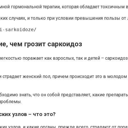
ной гормональной терапии, которая обладает токсичным 
их случаях, и только при условии превышения пользы от
i-sarkoidoze/
е, чем грозит саркоидоз
легкостью поражает как взрослых, так и детей – саркоидо
ни страдает женский пол, причем происходит это в молодом
бходимо знать, что он собой представляет, какие препар
проблемы.
ких узлов – что это?
их узлов, и какие органы, прежде всего, страдают от пор