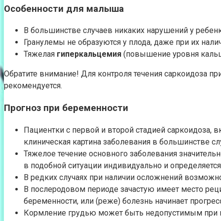
Особенности для малыша
В большинстве случаев никаких нарушений у ребенк
Гранулемы не образуются у плода, даже при их налич
Тяжелая
гиперкальцемия
(повышение уровня кальци
Обратите внимание! Для контроля течения саркоидоза п
рекомендуется.
Прогноз при беременности
Пациентки с первой и второй стадией саркоидоза,
клиническая картина заболевания в большинстве сл
Тяжелое течение основного заболевания значитель
в подобной ситуации индивидуально и определяетс
В редких случаях при наличии осложнений возможн
В послеродовом периоде зачастую имеет место реци
беременности, или (реже) болезнь начинает прогрес
Кормление грудью может быть недопустимым при м