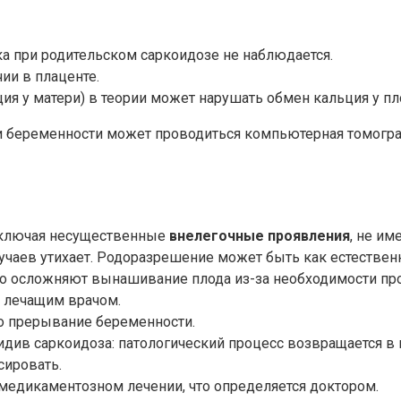
а при родительском саркоидозе не наблюдается.
ии в плаценте.
я у матери) в теории может нарушать обмен кальция у пл
ри беременности может проводиться компьютерная томогра
 включая несущественные
внелегочные проявления
, не и
учаев утихает. Родоразрешение может быть как естественн
но осложняют вынашивание плода из-за необходимости пр
я лечащим врачом.
о прерывание беременности.
див саркоидоза: патологический процесс возвращается в 
сировать.
едикаментозном лечении, что определяется доктором.