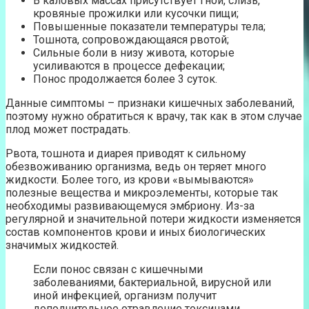
В каловых массах присутствует гной, слизь,
кровяные прожилки или кусочки пищи;
Повышенные показатели температуры тела;
Тошнота, сопровождающаяся рвотой;
Сильные боли в низу живота, которые
усиливаются в процессе дефекации;
Понос продолжается более 3 суток.
Данные симптомы – признаки кишечных заболеваний,
поэтому нужно обратиться к врачу, так как в этом случае
плод может пострадать.
Рвота, тошнота и диарея приводят к сильному
обезвоживанию организма, ведь он теряет много
жидкости. Более того, из крови «вымываются»
полезные вещества и микроэлементы, которые так
необходимы развивающемуся эмбриону. Из-за
регулярной и значительной потери жидкости изменяется
состав компонентов крови и иных биологических
значимых жидкостей.
Если понос связан с кишечными
заболеваниями, бактериальной, вирусной или
иной инфекцией, организм получит
дополнительное отравление токсинами,