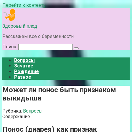
Перейти к контенту
Здоровый плод
Расскажем все о беременности
Поиск:
Вопросы
Зачатие
Рождение
Разное
Может ли понос быть признаком
выкидыша
Рубрика:
Вопросы
Содержание
Понос (диарея) как признак