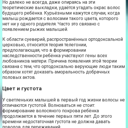
Но далеко не всегда, даже опираясь на эти
теоретические выкладки, удаётся угадать окрас волос
будущего ребёнка. Курьёзными кажутся случаи, когда
малыш рождается с волосами такого цвета, которого
нет ни у одного родителя. Часто это связано с
появлением рыжих малышей.
К области суеверий, распространённых ортодоксальной
церковью, относится теория телегонии,
предполагающая, что в формировании
наследственности ребёнка участвуют гены всех
любовников матери. Причина появления этой теории
связана с тем, что ортодоксально верующие люди таким
образом хотят доказать аморальность добрачных
половых актов.
Цвет и густота
У светленьких малышей в первый год жизни волосы не
отличаются густотой. Волноваться не стоит:
формирование волосяного покрова ребёнка
продолжается в течение первых пяти лет. До этого
времени недостаточная густота не должна давать
поводов для переживаний.