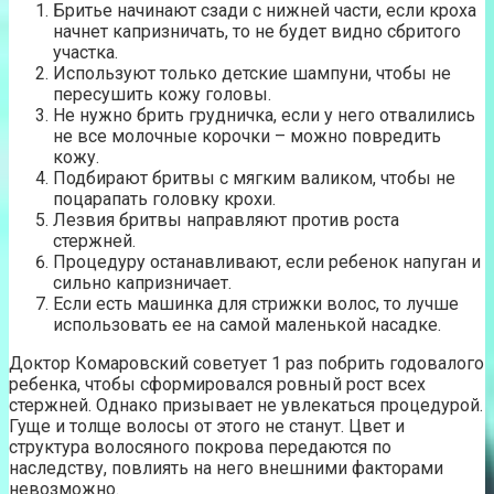
Бритье начинают сзади с нижней части, если кроха
начнет капризничать, то не будет видно сбритого
участка.
Используют только детские шампуни, чтобы не
пересушить кожу головы.
Не нужно брить грудничка, если у него отвалились
не все молочные корочки – можно повредить
кожу.
Подбирают бритвы с мягким валиком, чтобы не
поцарапать головку крохи.
Лезвия бритвы направляют против роста
стержней.
Процедуру останавливают, если ребенок напуган и
сильно капризничает.
Если есть машинка для стрижки волос, то лучше
использовать ее на самой маленькой насадке.
Доктор Комаровский советует 1 раз побрить годовалого
ребенка, чтобы сформировался ровный рост всех
стержней. Однако призывает не увлекаться процедурой.
Гуще и толще волосы от этого не станут. Цвет и
структура волосяного покрова передаются по
наследству, повлиять на него внешними факторами
невозможно.