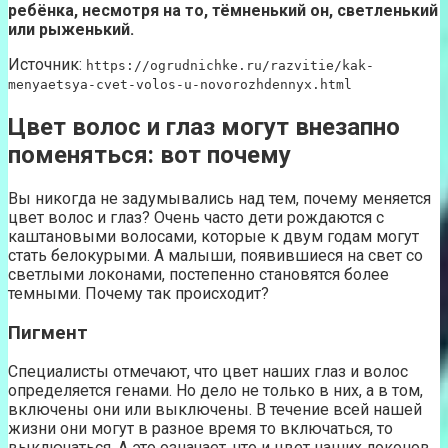
ребёнка, несмотря на то, тёмненький он, светленький
или рыженький.
Источник:
https://ogrudnichke.ru/razvitie/kak-
menyaetsya-cvet-volos-u-novorozhdennyx.html
Цвет волос и глаз могут внезапно
поменяться: вот почему
Вы никогда не задумывались над тем, почему меняется
цвет волос и глаз? Очень часто дети рождаются с
каштановыми волосами, которые к двум годам могут
стать белокурыми. А малыши, появившиеся на свет со
светлыми локонами, постепенно становятся более
темными. Почему так происходит?
Пигмент
Специалисты отмечают, что цвет наших глаз и волос
определяется генами. Но дело не только в них, а в том,
включены они или выключены. В течение всей нашей
жизни они могут в разное время то включаться, то
выключаться. А это означает, что и цвет наших локонов