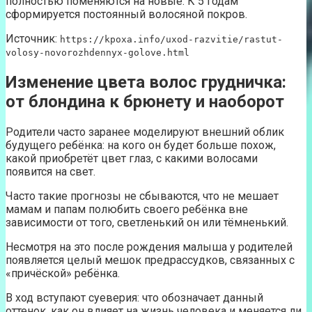
полностью поменяются на новые. К 5 годам
сформируется постоянный волосяной покров.
Источник:
https://kpoxa.info/uxod-razvitie/rastut-
volosy-novorozhdennyx-golove.html
Изменение цвета волос грудничка:
от блондина к брюнету и наоборот
Родители часто заранее моделируют внешний облик
будущего ребёнка: на кого он будет больше похож,
какой приобретёт цвет глаз, с какими волосами
появится на свет.
Часто такие прогнозы не сбываются, что не мешает
мамам и папам полюбить своего ребёнка вне
зависимости от того, светленький он или тёмненький.
Несмотря на это после рождения малыша у родителей
появляется целый мешок предрассудков, связанных с
«причёской» ребёнка.
В ход вступают суеверия: что обозначает данный
оттенок, как он влияет на жизнь человека и меняется ли