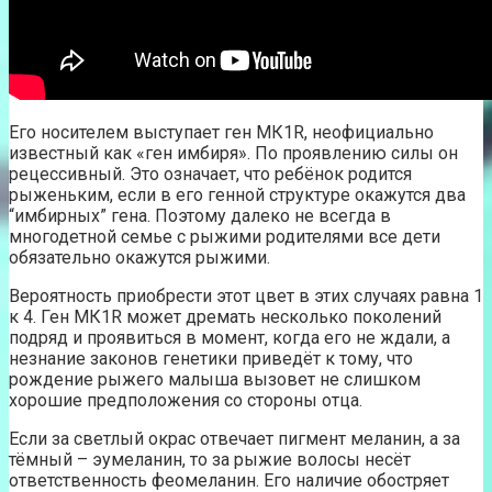
Его носителем выступает ген МК1R, неофициально
известный как «ген имбиря». По проявлению силы он
рецессивный. Это означает, что ребёнок родится
рыженьким, если в его генной структуре окажутся два
“имбирных” гена. Поэтому далеко не всегда в
многодетной семье с рыжими родителями все дети
обязательно окажутся рыжими.
Вероятность приобрести этот цвет в этих случаях равна 1
к 4. Ген МК1R может дремать несколько поколений
подряд и проявиться в момент, когда его не ждали, а
незнание законов генетики приведёт к тому, что
рождение рыжего малыша вызовет не слишком
хорошие предположения со стороны отца.
Если за светлый окрас отвечает пигмент меланин, а за
тёмный – эумеланин, то за рыжие волосы несёт
ответственность феомеланин. Его наличие обостряет