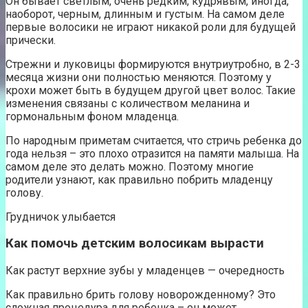
Он бывает светлым, очень редким, кудрявым, иногда,
наоборот, черным, длинным и густым. На самом деле
первые волосики не играют никакой роли для будущей
прически.
Стрежни и луковицы формируются внутриутробно, в 2-3
месяца жизни они полностью меняются. Поэтому у
крохи может быть в будущем другой цвет волос. Такие
изменения связаны с количеством меланина и
гормональным фоном младенца.
По народным приметам считается, что стричь ребенка до
года нельзя – это плохо отразится на памяти малыша. На
самом деле это делать можно. Поэтому многие
родители узнают, как правильно побрить младенцу
голову.
Грудничок улыбается
Как помочь детским волосикам вырасти
Как растут верхние зубы у младенцев — очередность
Как правильно брить голову новорожденному? Это
сложная процедура для ребенка – он может