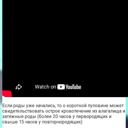
Если роды уже начались, то о короткой пуповине может
свидетельствовать острое кровотечение из влагалища и
затяжные роды (более 20 часов у первородящих и
свыше 15 часов у повторнородящих).