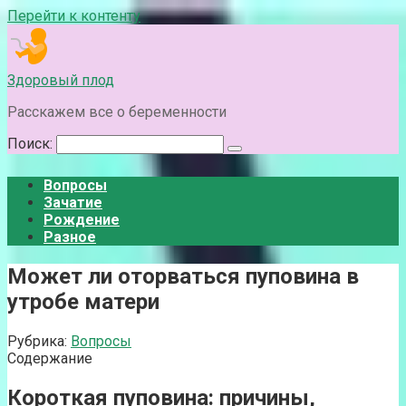
Перейти к контенту
Здоровый плод
Расскажем все о беременности
Поиск:
Вопросы
Зачатие
Рождение
Разное
Может ли оторваться пуповина в
утробе матери
Рубрика:
Вопросы
Содержание
Короткая пуповина: причины,