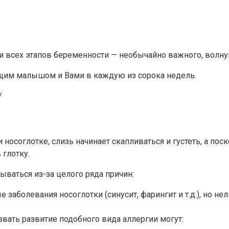
 всех этапов беременности — необычайно важного, волну
ущим малышом и Вами в каждую из сорока недель.
/
ли носоглотке, слизь начинает скапливаться и густеть, а по
 глотку.
ваться из-за целого ряда причин:
 заболевания носоглотки (синусит, фарингит и т.д.), но н
звать развитие подобного вида аллергии могут: