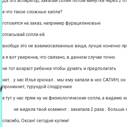
Да это аспиратор, закапай солин потом минутки через 2
а что такое сложные капли?
готовятся на заказ, например фурацилиновые
отсасывай сопли ей.
вообще это не взаимосвязанные вещи, лучше конечно пр
а я вот уверенна, что связано, в данном случае точно
не тот возраст ребенка чтобы думать и предполагать
нет… у нас Илья хрюкал… мы ему капали в нос САЛИН, он
проникнет, турундой сподручнее
а тут у нас прям ну не физиологические сопли, а видимо 
не видела твой коммент… закапала 2 раза… больше н
спасибо, Оксан! сегодня купим!