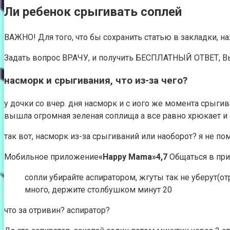
Ли ребенок срыгивать соплей
ВАЖНО! Для того, что бы сохранить статью в закладки, н
Задать вопрос ВРАЧУ, и получить БЕСПЛАТНЫЙ ОТВЕТ, В
насморк и срыгивания, что из-за чего?
у дочки со вчер. дня насморк и с иого же момента срыг
вышла огромная зеленая соплища а все равно хрюкает и 
так вот, насморк из-за срыгиваний или наоборот? я не по
Мобильное приложение
«Happy Mama»
4,7
Общаться в при
сопли убирайте аспиратором, жгуты так не уберут(о
много, держите столбушком минут 20
что за отривин? аспиратор?