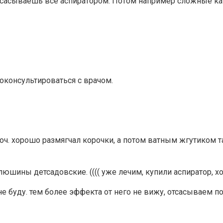
 отсасываешь все аспиратором. Потом например сложные к
оконсультироваться с врачом.
 оч. хорошо размягчал корочки, а потом ватным жгутиком 
илюшины детсадовские. (((( уже лечим, купили аспиратор, 
е буду. тем более эффекта от него не вижу, отсасываем по