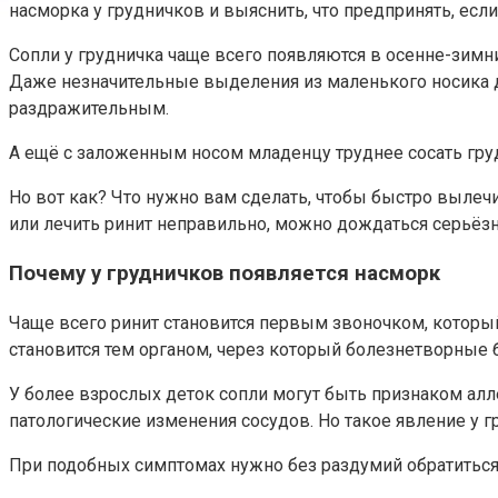
насморка у грудничков и выяснить, что предпринять, если
Сопли у грудничка чаще всего появляются в осенне-зимни
Даже незначительные выделения из маленького носика д
раздражительным.
А ещё с заложенным носом младенцу труднее сосать груд
Но вот как? Что нужно вам сделать, чтобы быстро вылечи
или лечить ринит неправильно, можно дождаться серьёзн
Почему у грудничков появляется насморк
Чаще всего ринит становится первым звоночком, который
становится тем органом, через который болезнетворные
У более взрослых деток сопли могут быть признаком алл
патологические изменения сосудов. Но такое явление у г
При подобных симптомах нужно без раздумий обратиться 