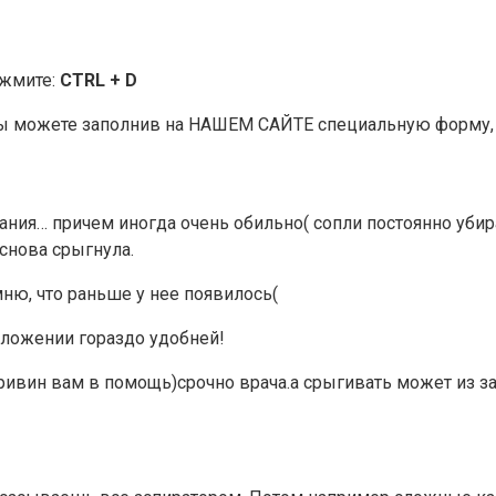
ажмите:
CTRL + D
ы можете заполнив на НАШЕМ САЙТЕ специальную форму, п
ивания… причем иногда очень обильно( сопли постоянно уб
снова срыгнула.
мню, что раньше у нее появилось(
ложении гораздо удобней!
тривин вам в помощь)срочно врача.а срыгивать может из за