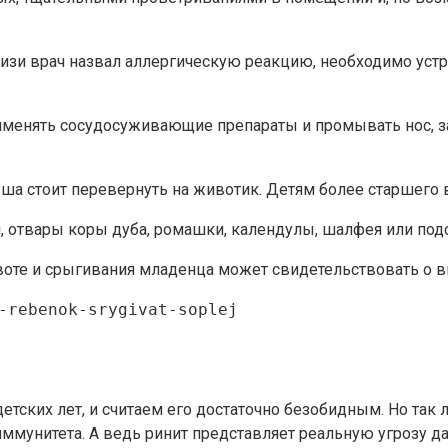
лизи врач назвал аллергическую реакцию, необходимо устр
рименять сосудосуживающие препараты и промывать нос, 
ыша стоит перевернуть на животик. Детям более старшего в
 отвары коры дуба, ромашки, календулы, шалфея или под
воте и срыгивания младенца может свидетельствовать о 
-rebenok-srygivat-soplej
етских лет, и считаем его достаточно безобидным. Но так
 иммунитета. А ведь ринит представляет реальную угрозу д