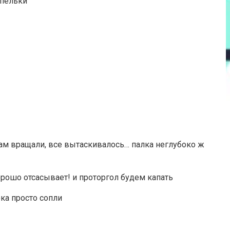
апельки
там вращали, все вытаскивалось… палка неглубоко ж
хорошо отсасывает! и проторгол будем капать
ка просто сопли