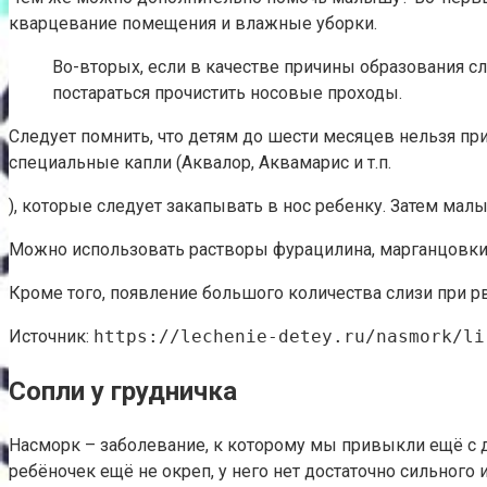
кварцевание помещения и влажные уборки.
Во-вторых, если в качестве причины образования с
постараться прочистить носовые проходы.
Следует помнить, что детям до шести месяцев нельзя п
специальные капли (Аквалор, Аквамарис и т.п.
), которые следует закапывать в нос ребенку. Затем мал
Можно использовать растворы фурацилина, марганцовки,
Кроме того, появление большого количества слизи при р
Источник:
https://lechenie-detey.ru/nasmork/li
Сопли у грудничка
Насморк – заболевание, к которому мы привыкли ещё с д
ребёночек ещё не окреп, у него нет достаточно сильного