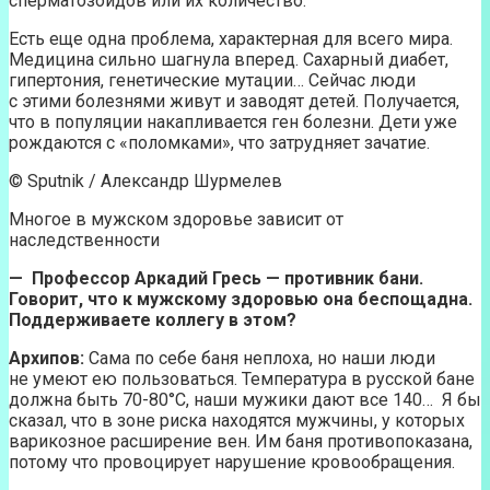
сперматозоидов или их количество.
Есть еще одна проблема, характерная для всего мира.
Медицина сильно шагнула вперед. Сахарный диабет,
гипертония, генетические мутации… Сейчас люди
с этими болезнями живут и заводят детей. Получается,
что в популяции накапливается ген болезни. Дети уже
рождаются с «поломками», что затрудняет зачатие.
© Sputnik / Александр Шурмелев
Многое в мужском здоровье зависит от
наследственности
— Профессор Аркадий Гресь — противник бани.
Говорит, что к мужскому здоровью она беспощадна.
Поддерживаете коллегу в этом?
Архипов:
Сама по себе баня неплоха, но наши люди
не умеют ею пользоваться. Температура в русской бане
должна быть 70-80°С, наши мужики дают все 140… Я бы
сказал, что в зоне риска находятся мужчины, у которых
варикозное расширение вен. Им баня противопоказана,
потому что провоцирует нарушение кровообращения.