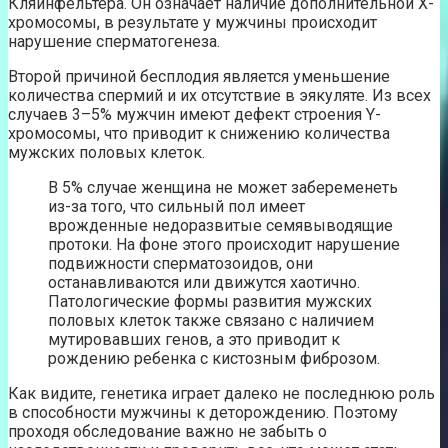
Кляйнфельтера. Он означает наличие дополнительной Х-
хромосомы, в результате у мужчины происходит
нарушение сперматогенеза.
Второй причиной бесплодия является уменьшение
количества спермий и их отсутствие в эякуляте. Из всех
случаев 3–5% мужчин имеют дефект строения Y-
хромосомы, что приводит к снижению количества
мужских половых клеток.
В 5% случае женщина не может забеременеть
из-за того, что сильный пол имеет
врожденные недоразвитые семявыводящие
протоки. На фоне этого происходит нарушение
подвижности сперматозоидов, они
останавливаются или движутся хаотично.
Патологические формы развития мужских
половых клеток также связано с наличием
мутировавших генов, а это приводит к
рождению ребенка с кистозным фиброзом.
Как видите, генетика играет далеко не последнюю роль
в способности мужчины к деторождению. Поэтому
проходя обследование важно не забыть о