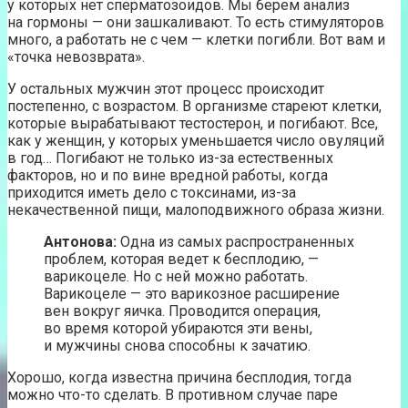
у которых нет сперматозоидов. Мы берем анализ
на гормоны — они зашкаливают. То есть стимуляторов
много, а работать не с чем — клетки погибли. Вот вам и
«точка невозврата».
У остальных мужчин этот процесс происходит
постепенно, с возрастом. В организме стареют клетки,
которые вырабатывают тестостерон, и погибают. Все,
как у женщин, у которых уменьшается число овуляций
в год… Погибают не только из-за естественных
факторов, но и по вине вредной работы, когда
приходится иметь дело с токсинами, из-за
некачественной пищи, малоподвижного образа жизни.
Антонова:
Одна из самых распространенных
проблем, которая ведет к бесплодию, —
варикоцеле. Но с ней можно работать.
Варикоцеле — это варикозное расширение
вен вокруг яичка. Проводится операция,
во время которой убираются эти вены,
и мужчины снова способны к зачатию.
Хорошо, когда известна причина бесплодия, тогда
можно что-то сделать. В противном случае паре