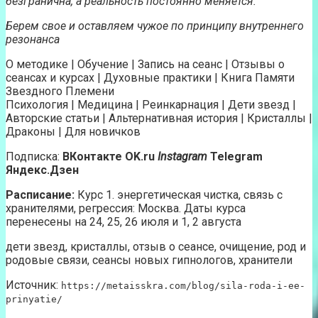
безгранична, а реальность постоянно меняется.
Берем свое и оставляем чужое по принципу внутреннего
резонанса
О методике | Обучение | Запись на сеанс | Отзывы о
сеансах и курсах | Духовные практики | Книга Памяти
Звездного Племени
Психология | Медицина | Реинкарнация | Дети звезд |
Авторские статьи | Альтернативная история | Кристаллы |
Драконы | Для новичков
Подписка:
ВКонтакте ОK.ru
Instagram
Telegram
Яндекс.Дзен
Расписание:
Курс 1. энергетическая чистка, связь с
хранителями, регрессия: Москва. Даты курса
перенесены на 24, 25, 26 июля и 1, 2 августа
дети звезд, кристаллы, отзыв о сеансе, очищение, род и
родовые связи, сеансы новых гипнологов, хранители
Источник:
https://metaisskra.com/blog/sila-roda-i-ee-
prinyatie/