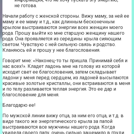
не готова.
Начали работу с женской стороны. Вижу маму, за ней ее
маму и ее маму и т.д., как длинным бесконечным
крылом выстраиваются энергии всех женщин моего
рода. Прошу выйти ко мне старшую женщину нашего
рода. Она проявляется из середины крыла сияющим
светом. Чувствую с ней сильную связь и родство.
Кланяюсь ей и прошу у нее благословения.
Говорит мне: «Наконец-то ты пришла. Принимай себя и
нас всех!». Кладет ладонь мне на голову из которой
исходит свет ее благословения, затем складывает
ладони у меня перед сердцем, из ладоней высыпаются
красивые золотые кристаллы, они встраиваются в меня
и по телу разливается теплая энергия. Это ее дар и
благословение для меня.
Благодарю ее!
По мужской линии вижу отца, за ним его отца, и т.д. в
виде такого же энергетического крыла за папой
выстраиваются все мужчины нашего рода. Когда
увидела своего папу, очень сильно защемило в груди