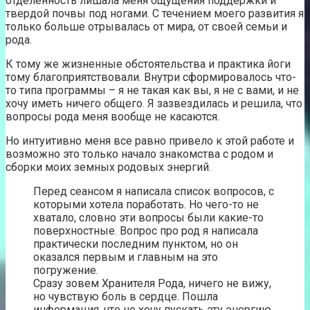
отделенность лишала меня ощущения поддержки и
твердой почвы под ногами. С течением моего развития я
только больше отрывалась от мира, от своей семьи и
рода.
К тому же жизненные обстоятельства и практика йоги
тому благоприятствовали. Внутри сформировалось что-
то типа программы – я не такая как вы, я не с вами, и не
хочу иметь ничего общего. Я зазвездилась и решила, что
вопросы рода меня вообще не касаются.
Но интуитивно меня все равно привело к этой работе и
возможно это только начало знакомства с родом и
сборки моих земных родовых энергий.
Перед сеансом я написала список вопросов, с
которыми хотела поработать. Но чего-то не
хватало, словно эти вопросы были какие-то
поверхностные. Вопрос про род я написала
практически последним пунктом, но он
оказался первым и главным на это
погружение.
Сразу зовем Хранителя Рода, ничего не вижу,
но чувствую боль в сердце. Пошла
информация, что не хочу пускать эту энергию,