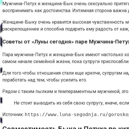
Мужчина-Петух и женщина-Бык очень сексуально притягат
воспринимать как достоинства. Интимная сторона важна д
Женщине-Быку очень нравится высокая чувственность муж
раскрепощеннее и способна подарить ему радость от каж
Советы от «Луны сегодня» паре Мужчина-Пет
Пара мужчина-Петух и женщина-Бык имеют настолько хор
самом начале семейной жизни, пока супруги приспосаблив
Для того чтобы отношения стали еще крепче, супругам н
поработать над тем, чтобы усилить его.
Рядом с таким пылким и темпераментным мужчиной, это 
Не стоит выводить из себя свою супругу, иначе, есл
Источник:
https://www.luna-segodnja.ru/gorosko
Совместимость Быка и Петуха по кит