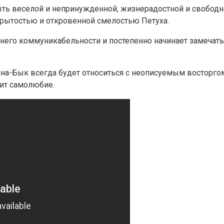
ь веселой и непринужденной, жизнерадостной и свободной
рытостью и откровенной смелостью Петуха.
 у него коммуникабельности и постепенно начинает замечат
а-Бык всегда будет относиться с неописуемым восторгом 
шит самолюбие.