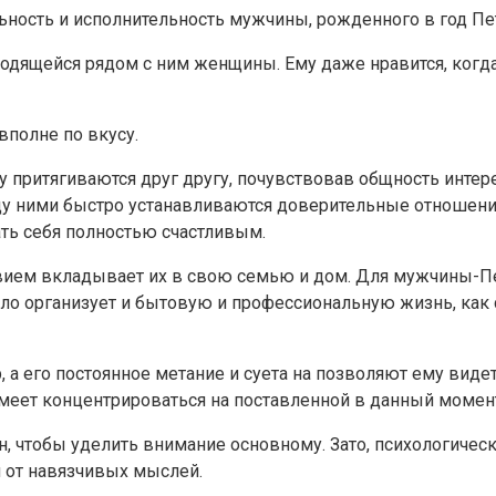
сть и исполнительность мужчины, рожденного в год Петух
дящейся рядом с ним женщины. Ему даже нравится, когда
полне по вкусу.
притягиваются друг другу, почувствовав общность интерес
ду ними быстро устанавливаются доверительные отношения
ать себя полностью счастливым.
ием вкладывает их в свою семью и дом. Для мужчины-Пет
ло организует и бытовую и профессиональную жизнь, как с
, а его постоянное метание и суета на позволяют ему виде
меет концентрироваться на поставленной в данный момент
н, чтобы уделить внимание основному. Зато, психологич
я от навязчивых мыслей.