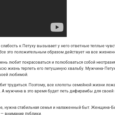
абость к Петуху вызывает у него ответные теплые чувства.
й. Все это положительным образом действует на все жизне
чень любит покрасоваться и полюбоваться собой неотрази
всю жизнь терпеть его петушиную хвальбу. Мужчина-Петух
своей любимой.
ит трудиться. Поэтому, все хлопоты семейной жизни ложа
а. А мужчина в это время будет петь дифирамбы для своей
ве, нужна стабильная семья и налаженный быт. Женщина-Бы
о — внимание публики.