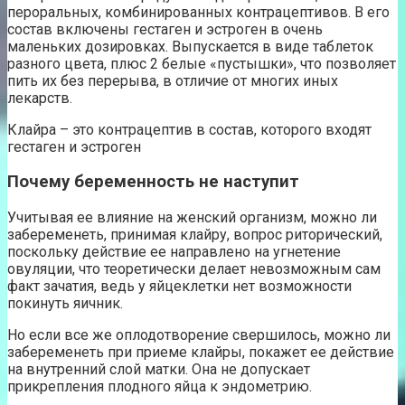
пероральных, комбинированных контрацептивов. В его
состав включены гестаген и эстроген в очень
маленьких дозировках. Выпускается в виде таблеток
разного цвета, плюс 2 белые «пустышки», что позволяет
пить их без перерыва, в отличие от многих иных
лекарств.
Клайра – это контрацептив в состав, которого входят
гестаген и эстроген
Почему беременность не наступит
Учитывая ее влияние на женский организм, можно ли
забеременеть, принимая клайру, вопрос риторический,
поскольку действие ее направлено на угнетение
овуляции, что теоретически делает невозможным сам
факт зачатия, ведь у яйцеклетки нет возможности
покинуть яичник.
Но если все же оплодотворение свершилось, можно ли
забеременеть при приеме клайры, покажет ее действие
на внутренний слой матки. Она не допускает
прикрепления плодного яйца к эндометрию.