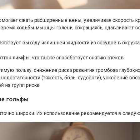
могает сжать расширенные вены, увеличивая скорость кро
время ходьбы мышцы голени, сокращаясь, сдавливают ве
ятствует выходу излишней жидкости из сосудов в окружа
тток лимфы, что также способствует снятию отеков.
имую пользу: снижение риска развития тромбоза глубоки
едостаточности (тяжесть, боль, судороги), ускорение вос
 из групп риска.
ые гольфы
точно широки. Их использование рекомендуется в следую