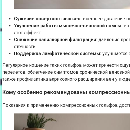
Сужение поверхностных вен:
внешнее давление по
Улучшение работы мышечно-венозной помпы:
во 
этот эффект.
Снижение капиллярной фильтрации:
давление преп
отечность.
Поддержка лимфатической системы:
улучшается о
Регулярное ношение таких гольфов может принести ощут
перелетов, облегчение симптомов хронической венозной н
также профилактика варикозного расширения вен у людей
Кому особенно рекомендованы компрессионн
Показания к применению компрессионных гольфов доста