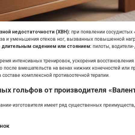
зной недостаточности (ХВН):
при появлении сосудистых «
за и уменьшения отеков ног, вызванных повышенной нагр
с длительным сидением или стоянием:
пилоты, водители-
емя интенсивных тренировок, ускорения восстановления 
 после вмешательств на венах нижних конечностей или п
 составе комплексной противоотечной терапии.
ых гольфов от производителя «Вален
нии-изготовителя имеет ряд существенных преимуществ, к
енок