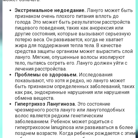
Экстремальное недоедание.
Лануго может быть
признаком очень плохого питания вплоть до
голода. Это может быть результатом расстройств
пищевого поведения, таких как анорексия или
другие состояния, которые вызывают серьезную
потерю веса. Он развивается, когда не хватает
жира для поддержания тепла тела. В качестве
средства защиты организм может вырастить слой
лануго. Мягкие, опушенные волосы изолируют
тело, пытаясь согреть его. Лануго должен уйти с
лечения расстройства.
Проблемы со здоровьем.
Исследования
показывают, что хотя и редко, но лануго может
быть признаком определенных заболеваний, таких
как рак, эндокринные нарушения или нарушения
обмена веществ.
Гипертрихоз Ланугиноза.
Это состояние
чрезмерного роста лануго или ланугоподобных
волос является редким генетическим
заболеванием. Ребенок может родиться с
гипертрихозом lanuginosa или развиваться в более
позднем возрасте. Когда ребенок рождается с этим