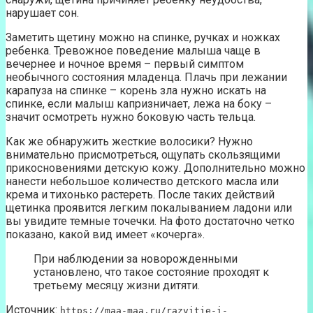
нарушает сон.
Заметить щетину можно на спинке, ручках и ножках
ребенка. Тревожное поведение малыша чаще в
вечернее и ночное время – первый симптом
необычного состояния младенца. Плачь при лежании
карапуза на спинке – корень зла нужно искать на
спинке, если малыш капризничает, лежа на боку –
значит осмотреть нужно боковую часть тельца.
Как же обнаружить жесткие волосики? Нужно
внимательно присмотреться, ощупать скользящими
прикосновениями детскую кожу. Дополнительно можно
нанести небольшое количество детского масла или
крема и тихонько растереть. После таких действий
щетинка проявится легким покалыванием ладони или
вы увидите темные точечки. На фото достаточно четко
показано, какой вид имеет «кочерга».
При наблюдении за новорожденными
установлено, что такое состояние проходят к
третьему месяцу жизни дитяти.
Источник:
https://maa-maa.ru/razvitie-i-