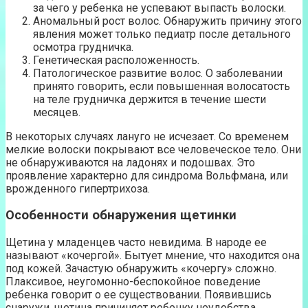
за чего у ребенка не успевают выпасть волоски.
Аномальный рост волос. Обнаружить причину этого
явления может только педиатр после детального
осмотра грудничка.
Генетическая расположенность.
Патологическое развитие волос. О заболевании
принято говорить, если повышенная волосатость
на теле грудничка держится в течение шести
месяцев.
В некоторых случаях лануго не исчезает. Со временем
мелкие волоски покрывают все человеческое тело. Они
не обнаруживаются на ладонях и подошвах. Это
проявление характерно для синдрома Вольфмана, или
врожденного гипертрихоза.
Особенности обнаружения щетинки
Щетина у младенцев часто невидима. В народе ее
называют «кочергой». Бытует мнение, что находится она
под кожей. Зачастую обнаружить «кочергу» сложно.
Плаксивое, неугомонно-беспокойное поведение
ребенка говорит о ее существовании. Появившись
снаружи, щетина причиняет ребенку неудобства,