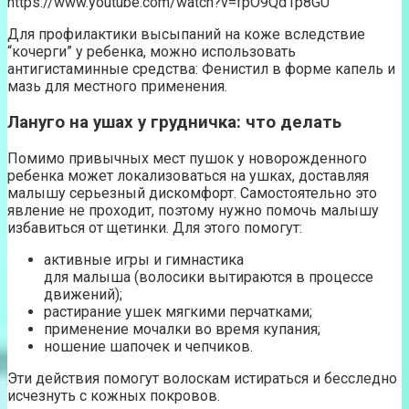
https://www.youtube.com/watch?v=fpO9Qd1p8GU
Для профилактики высыпаний на коже вследствие
“кочерги” у ребенка, можно использовать
антигистаминные средства: Фенистил в форме капель и
мазь для местного применения.
Лануго на ушах у грудничка: что делать
Помимо привычных мест пушок у новорожденного
ребенка может локализоваться на ушках, доставляя
малышу серьезный дискомфорт. Самостоятельно это
явление не проходит, поэтому нужно помочь малышу
избавиться от щетинки. Для этого помогут:
активные игры и гимнастика
для малыша (волосики вытираются в процессе
движений);
растирание ушек мягкими перчатками;
применение мочалки во время купания;
ношение шапочек и чепчиков.
Эти действия помогут волоскам истираться и бесследно
исчезнуть с кожных покровов.