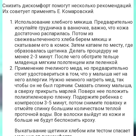
Снизить дискомфорт помогут несколько рекомендаций.
Их советует применять Е. Комаровский.
Использование хлебного мякиша. Предварительно
искупайте грудничка в ванночке, важно, что кожа
достаточно распарилась. Потом из
свежевыпеченного хлеба берем мякиш и
скатываем его в комок. Затем катаем по месту, где
образовалась щетинка. Делать процедуру не
менее 2-3 минут. После чего оботрите тельце
младенца мягким полотенцем или пеленкой.
Применение пчелиного меда, но предварительно
стоит удостовериться в том, что у малыша нет на
него аллергии. Нужно немного нагреть мед, так
чтобы он не был горячим. Смазать спинку малыша,
а сверху прикрыть марлей. Поверх нее положить
полиэтиленовую пленку. Подержите ребенка с
компрессом 3-5 минут, потом снимите повязку и
отмойте спинку большим количеством теплой
проточной воды. Все волоски выйдут из кожи и
больше не будут беспокоить кроху.
Выкатывание щетинки хлебом или тестом спасает