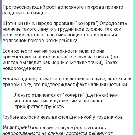
Прогрессирующий рост волосяного покрова принято
разделять на виды.
Щетинки (их в народе прозвали “кочерга”) Определить
наличие такого лануго у грудничков сложно, так как
волосики светлые, напоминающие традиционный
волосяной покров кожи ребенка.
Если кочерги нет на поверхности тела, то она
присутствует в эпителиальных слоях на спинке (это
иногда выглядит как черные мелкие точки), боках
новорожденного.
Если младенец плачет в положении на спине, левом или
правом боку, это подтверждает факт наличия щетинки.
Лануго отличается от “кочерги” (щетинки) тем,
что они мягкие и пушистые, а щетинка
приобретает грубость.
Грубые волоски называются щетинкой у грудничков
Из истории!
Появление кочерги (волосатости у
новорожденного на спинке) достается ребенку от