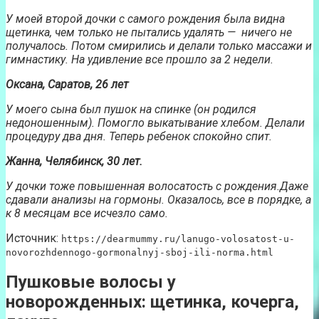
У моей второй дочки с самого рождения была видна
щетинка, чем только не пытались удалять
—
ничего не
получалось.
П
отом см
и
рились и делали только массажи и
гимнастику. На удивление все прошло за 2 недели.
Оксана, Саратов, 26 лет
У моего сына был пушок на спинке (он родился
недоношенным). Помогло выкатывание хлебом. Делали
процедуру два дня. Теперь ребенок спокойно спит.
Жанна, Челябинск, 30 лет.
У дочки тоже повышенная волосатость с рождения
.Даже
сдавали анализы на гормоны. Оказалось
,
все в порядке, а
к 8 месяцам все исчезло само.
Источник:
https://dearmummy.ru/lanugo-volosatost-u-
novorozhdennogo-gormonalnyj-sboj-ili-norma.html
Пушковые волосы у
новорожденных: щетинка, кочерга,