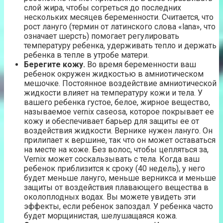
слой жира, чтобы согреться до последних
нескольких месяцев беременности. Считается, что
рост лануго (термин от латинского слова «lana», что
означает шерсть) помогает регулировать
температуру ребенка, удерживать тепло и держать
ребенка в тепле в утробе матери.
Берегите кожу.
Во время беременности ваш
ребенок окружен жидкостью в амниотическом
мешочке. Постоянное воздействие амниотической
жидкости влияет на температуру кожи и тела. У
вашего ребенка густое, белое, жирное вещество,
называемое vernix caseosa, которое покрывает ее
кожу и обеспечивает барьер для защиты ее от
воздействия жидкости. Вернике нужен лануго. Он
прилипает к вершине, так что он может оставаться
на месте на коже. Без волос, чтобы цепляться за,
Vernix может соскальзывать с тела. Когда ваш
ребенок приблизится к сроку (40 недель), у него
будет меньше лануго, меньше верникса и меньше
защиты от воздействия плавающего вещества в
околоплодных водах. Вы можете увидеть эти
эффекты, если ребенок запоздал. У ребенка часто
будет морщинистая, шелушащаяся кожа.