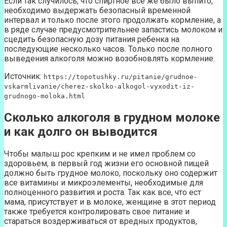
Если так случилось, что спиртное все же было выпито,
необходимо выдержать безопасный временной
интервал и только после этого продолжать кормление, а
в ряде случае предусмотрительнее запастись молоком и
сцедить безопасную дозу питания ребенка на
последующие несколько часов. Только после полного
выведения алкоголя можно возобновлять кормление.
Источник:
https://topotushky.ru/pitanie/grudnoe-
vskarmlivanie/cherez-skolko-alkogol-vyxodit-iz-
grudnogo-moloka.html
Сколько алкоголя в грудном молоке
и как долго он выводится
Чтобы малыш рос крепким и не имел проблем со
здоровьем, в первый год жизни его основной пищей
должно быть грудное молоко, поскольку оно содержит
все витамины и микроэлементы, необходимые для
полноценного развития и роста. Так как все, что ест
мама, присутствует и в молоке, женщине в этот период
также требуется контролировать свое питание и
стараться воздерживаться от вредных продуктов,