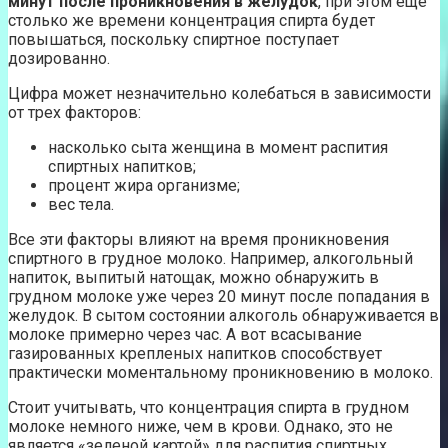
минут после проникновения в желудок
, при этом еще
столько же времени концентрация спирта будет
повышаться, поскольку спиртное поступает
дозированно.
Цифра может незначительно колебаться в зависимости
от трех факторов:
насколько сыта женщина в момент распития
спиртных напитков;
процент жира организме;
вес тела.
Все эти факторы влияют на время проникновения
спиртного в грудное молоко. Например, алкогольный
напиток, выпитый натощак, можно обнаружить в
грудном молоке уже через 20 минут после попадания в
желудок. В сытом состоянии алкоголь обнаруживается в
молоке примерно через час. А вот всасывание
газированных крепленых напитков способствует
практически моментальному проникновению в молоко.
Стоит учитывать, что концентрация спирта в грудном
молоке немного ниже, чем в крови. Однако, это не
является «зеленой картой» для распития спиртных