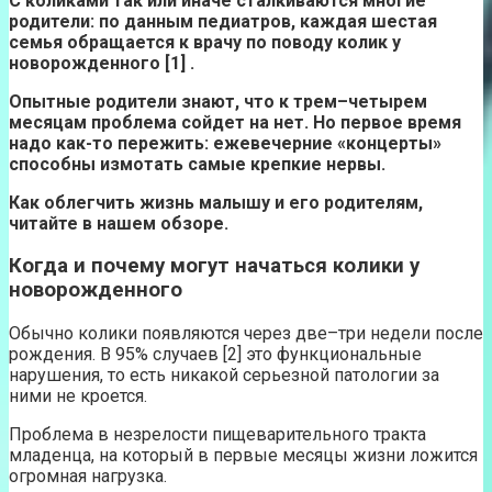
С коликами так или иначе сталкиваются многие
родители: по данным педиатров, каждая шестая
семья обращается к врачу по поводу колик у
новорожденного [1] .
Опытные родители знают, что к трем–четырем
месяцам проблема сойдет на нет. Но первое время
надо как-то пережить: ежевечерние «концерты»
способны измотать самые крепкие нервы.
Как облегчить жизнь малышу и его родителям,
читайте в нашем обзоре.
Когда и почему могут начаться колики у
новорожденного
Обычно колики появляются через две–три недели после
рождения. В 95% случаев [2] это функциональные
нарушения, то есть никакой серьезной патологии за
ними не кроется.
Проблема в незрелости пищеварительного тракта
младенца, на который в первые месяцы жизни ложится
огромная нагрузка.