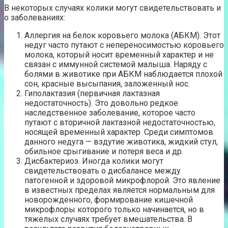
В некоторых случаях колики могут свидетельствовать и
о заболеваниях:
Аллергия на белок коровьего молока (АБКМ). Этот
недуг часто путают с непереносимостью коровьего
молока, который носит временный характер и не
связан с иммунной системой малыша. Наряду с
болями в животике при АБКМ наблюдается плохой
сон, красные высыпания, заложенный нос.
Гиполактазия (первичная лактазная
недостаточность). Это довольно редкое
наследственное заболевание, которое часто
путают с вторичной лактазной недостаточностью,
носящей временный характер. Среди симптомов
данного недуга — вздутие животика, жидкий стул,
обильное срыгивание и потеря веса и др.
Дисбактериоз. Иногда колики могут
свидетельствовать о дисбалансе между
патогенной и здоровой микрофлорой. Это явление
в известных пределах является нормальным для
новорожденного, формирование кишечной
микрофлоры которого только начинается, но в
тяжелых случаях требует вмешательства. В