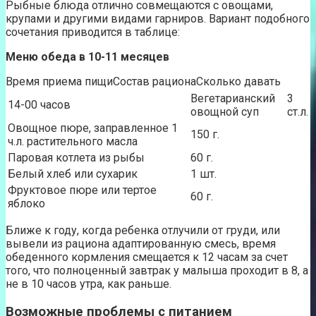
Рыбные блюда отлично совмещаются с овощами,
крупами и другими видами гарниров. Вариант подобного
сочетания приводится в таблице:
Меню обеда в 10-11 месяцев
Время приема пищиСостав рационаСколько давать
Вегетарианский
3
14-00 часов
овощной суп
ст.л.
Овощное пюре, заправленное 1
150 г.
ч.л. растительного масла
Паровая котлета из рыбы
60 г.
Белый хлеб или сухарик
1 шт.
Фруктовое пюре или тертое
60 г.
яблоко
Ближе к году, когда ребенка отлучили от груди, или
вывели из рациона адаптированную смесь, время
обеденного кормления смещается к 12 часам за счет
того, что полноценный завтрак у малыша проходит в 8, а
не в 10 часов утра, как раньше.
Возможные проблемы с питанием