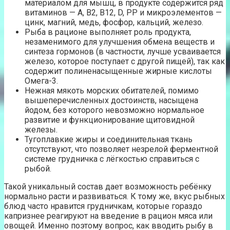
материалом для мышц, в продукте содержится ряд
витаминов — A, В2, В12, D, PP и микроэлементов —
цинк, магний, медь, фосфор, кальций, железо.
Рыба в рационе выполняет роль продукта,
незаменимого для улучшения обмена веществ и
синтеза гормонов (в частности, лучше усваивается
железо, которое поступает с другой пищей), так как
содержит полиненасыщенные жирные кислоты
Омега-3.
Нежная мякоть морских обитателей, помимо
вышеперечисленных достоинств, насыщена
йодом, без которого невозможно нормальное
развитие и функционирование щитовидной
железы.
Тугоплавкие жиры и соединительная ткань
отсутствуют, что позволяет незрелой ферментной
системе грудничка с лёгкостью справиться с
рыбой.
Такой уникальный состав дает возможность ребёнку
нормально расти и развиваться. К тому же, вкус рыбных
блюд часто нравится грудничкам, которые гораздо
капризнее реагируют на введение в рацион мяса или
овощей. Именно поэтому вопрос, как вводить рыбу в