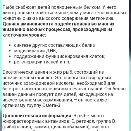
Рыба снабжает детей полноценным белком. У него
липотропные свойства выше, чем у мяса теплокровных
животных из-за высокого содержания метионина.
Данная аминокислота задействована во многих
жизненно важных процессах, происходящих на
клеточном уровне:
синтезе других составляющих белка;
модификации ДНК;
поддержании функционирования клеток;
регенерации тканей и т.п.
Биологически ценен и жир рыб, состоящий из
ненасыщенных кислот. Это основной природный
источник арахидоновой кислоты, необходимой для
быстрого восстановления мышечных тканей. Особенно
важен данный продукт для детей, находящихся на
искусственном вскармливании, – он поставляет
организму группу Омега-3.
Дополнительная информация.
В рыбе много
жирорастворимых витаминов: D, ретинол, группа B
(рибофлавин, тиамин, цианокобаламин), кислота