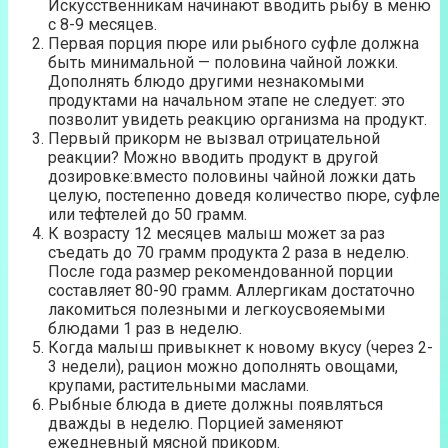
Искусственникам начинают вводить рыбу в меню
с 8-9 месяцев.
Первая порция пюре или рыбного суфле должна
быть минимальной — половина чайной ложки.
Дополнять блюдо другими незнакомыми
продуктами на начальном этапе не следует: это
позволит увидеть реакцию организма на продукт.
Первый прикорм не вызвал отрицательной
реакции? Можно вводить продукт в другой
дозировке:вместо половины чайной ложки дать
целую, постепенно доведя количество пюре, суфле
или тефтелей до 50 грамм.
К возрасту 12 месяцев малыш может за раз
съедать до 70 грамм продукта 2 раза в неделю.
После года размер рекомендованной порции
составляет 80-90 грамм. Аллергикам достаточно
лакомиться полезными и легкоусвояемыми
блюдами 1 раз в неделю.
Когда малыш привыкнет к новому вкусу (через 2-
3 недели), рацион можно дополнять овощами,
крупами, растительными маслами.
Рыбные блюда в диете должны появляться
дважды в неделю. Порцией заменяют
ежедневный мясной прикорм.