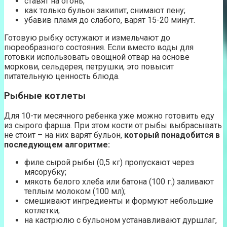
ставят на огонь;
как только бульон закипит, снимают пену;
убавив пламя до слабого, варят 15-20 минут.
Готовую рыбку остужают и измельчают до
пюреобразного состояния. Если вместо воды для
готовки использовать овощной отвар на основе
моркови, сельдерея, петрушки, это повысит
питательную ценность блюда.
Рыбные котлеты
Для 10-ти месячного ребенка уже можно готовить еду
из сырого фарша. При этом кости от рыбы выбрасывать
не стоит – на них варят бульон,
который понадобится в
последующем алгоритме:
филе сырой рыбы (0,5 кг) пропускают через
мясорубку;
мякоть белого хлеба или батона (100 г.) заливают
теплым молоком (100 мл);
смешивают ингредиенты и формуют небольшие
котлетки;
на кастрюлю с бульоном устанавливают дуршлаг,