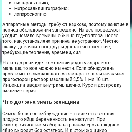
гистероскопию;
метросальпингографию;
лапароскопию.
Аппаратные методы требуют наркоза, поэтому зачатие в
период обследования запрещено. На все процедуры
уходит немало времени, обычно год-полтора. После
того, как установлена причина, ее устраняют. Честно
скажу, девочки, процедуры достаточно жесткие,
требующие терпения, времени, сил.
Но когда речь идет о желании родить здорового
малыша, то все можно вынести. Если обнаружены
проблемы гормонального характера, то врач назначает
прогестерон раствор масляный 2,5% 1 мл 10 шт.
Инъекции вводят внутримышечно. Курс и дозировку
назначает врач.
Что должна знать женщина
Самое большое заблуждение – после отторжения
плодного яйца беременность не наступит. При
самопроизвольном аборте на раннем сроке плодное
яйцо выходит без остатков. И в этом же цикле