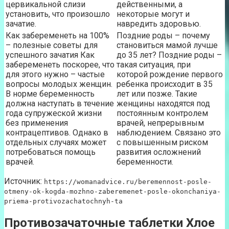
цервикальной слизи
действенными, а
установить, что произошло
некоторые могут и
зачатие.
навредить здоровью.
Как забеременеть на 100%
Поздние роды – почему
– полезные советы для
становиться мамой лучше
успешного зачатия Как
до 35 лет? Поздние роды –
забеременеть поскорее, что
такая ситуация, при
для этого нужно – частые
которой рождение первого
вопросы молодых женщин.
ребенка происходит в 35
В норме беременность
лет или позже. Такие
должна наступать в течение
женщины находятся под
года супружеской жизни
постоянным контролем
без применения
врачей, непрерывным
контрацептивов. Однако в
наблюдением. Связано это
отдельных случаях может
с повышенным риском
потребоваться помощь
развития осложнений
врачей.
беременности.
Источник:
https://womanadvice.ru/beremennost-posle-
otmeny-ok-kogda-mozhno-zaberemenet-posle-okonchaniya-
priema-protivozachatochnyh-ta
Противозачаточные таблетки Хлое