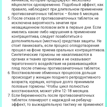
яичников, которые продуцируют несколько
яйцеклеток одновременно. Подобный эффект, как
правило, наблюдают при длительном применении
противозачаточных таблеток – более 6 месяцев.
После отказа от противозачаточных таблеток не
исключена вероятность зачатия при
незащищенном половом акте в первые дни. Если
имелись какие-либо нарушения в применении
контрацептива, следует позаботиться о
дополнительных (местных) средствах защиты. Не
стоит паниковать, если процесс оплодотворения
прошел на фоне приема оральных контрацептивов.
Синтетические гормоны не накапливаются в
органах и тканях организма и не оказывают
тератогенного воздействия на развивающийся
плод после отмены противозачаточных таблеток.
Восстановление обменных процессов дольше
происходит у женщин позднего репродуктивного
возраста, курящих, которые долго принимали
половые гормоны. Чтобы цикл полностью
восстановился, может уйти 12-18 месяцев.
Если беременность после противозачаточных
таблеток планируют с надеждой на ребаунд-
эффект, то выжидательную тактику не применяют.