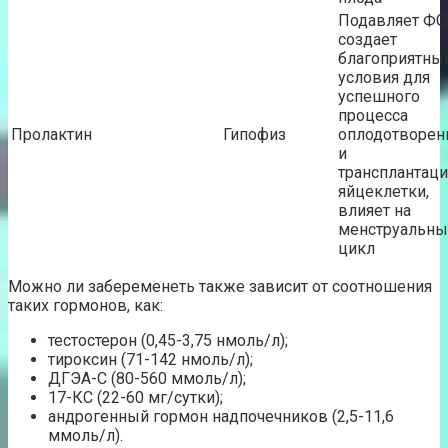
Подавляет ФС
создает
благоприятны
условия для
успешного
процесса
Пролактин
Гипофиз
оплодотворен
и
трансплантац
яйцеклетки,
влияет на
менструальны
цикл
Можно ли забеременеть также зависит от соотношения
таких гормонов, как:
тестостерон (0,45-3,75 нмоль/л);
тироксин (71-142 нмоль/л);
ДГЭА-С (80-560 ммоль/л);
17-КС (22-60 мг/сутки);
андрогенный гормон надпочечников (2,5-11,6
ммоль/л).