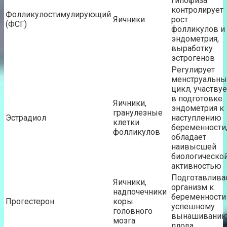
гипофиза
контролирует
Фолликулостимулирующий
Яичники
рост
(ФСГ)
фолликулов и
эндометрия,
выработку
эстрогенов
Регулирует
менструальны
цикл, участвуе
в подготовке
Яичники,
эндометрия к
гранулезные
Эстрадиол
наступлению
клетки
беременности
фолликулов
обладает
наивысшей
биологическо
активностью
Подготавлива
Яичники,
организм к
надпочечники
беременности
Прогестерон
коры
успешному
головного
вынашивани
мозга
плода