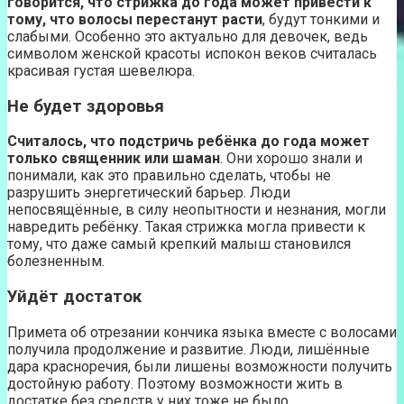
говорится, что стрижка до года может привести к
тому, что волосы перестанут расти
, будут тонкими и
слабыми. Особенно это актуально для девочек, ведь
символом женской красоты испокон веков считалась
красивая густая шевелюра.
Не будет здоровья
Считалось, что подстричь ребёнка до года может
только священник или шаман
. Они хорошо знали и
понимали, как это правильно сделать, чтобы не
разрушить энергетический барьер. Люди
непосвящённые, в силу неопытности и незнания, могли
навредить ребёнку. Такая стрижка могла привести к
тому, что даже самый крепкий малыш становился
болезненным.
Уйдёт достаток
Примета об отрезании кончика языка вместе с волосами
получила продолжение и развитие. Люди, лишённые
дара красноречия, были лишены возможности получить
достойную работу. Поэтому возможности жить в
достатке без средств у них тоже не было.