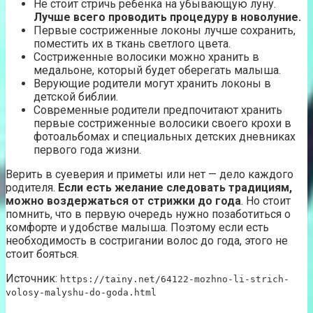
Не стоит стричь ребёнка на убывающую луну.
Лучше всего проводить процедуру в новолуние.
Первые состриженные локоны лучше сохранить,
поместить их в ткань светлого цвета.
Состриженные волосики можно хранить в
медальоне, который будет оберегать малыша.
Верующие родители могут хранить локоны в
детской библии.
Современные родители предпочитают хранить
первые состриженные волосики своего крохи в
фотоальбомах и специальных детских дневниках
первого года жизни.
Верить в суеверия и приметы или нет — дело каждого
родителя.
Если есть желание следовать традициям,
можно воздержаться от стрижки до года
. Но стоит
помнить, что в первую очередь нужно позаботиться о
комфорте и удобстве малыша. Поэтому если есть
необходимость в состригании волос до года, этого не
стоит бояться.
Источник:
https://tainy.net/64122-mozhno-li-strich-
volosy-malyshu-do-goda.html