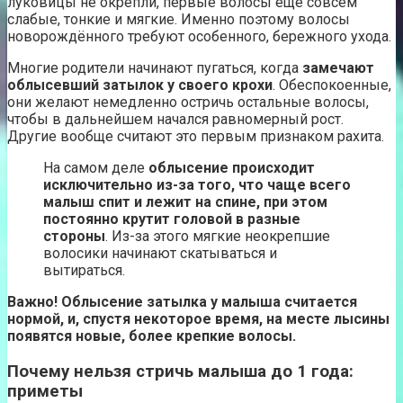
луковицы не окрепли, первые волосы ещё совсем
слабые, тонкие и мягкие. Именно поэтому волосы
новорождённого требуют особенного, бережного ухода.
Многие родители начинают пугаться, когда
замечают
облысевший затылок у своего крохи
. Обеспокоенные,
они желают немедленно остричь остальные волосы,
чтобы в дальнейшем начался равномерный рост.
Другие вообще считают это первым признаком рахита.
На самом деле
облысение происходит
исключительно из-за того, что чаще всего
малыш спит и лежит на спине, при этом
постоянно крутит головой в разные
стороны
. Из-за этого мягкие неокрепшие
волосики начинают скатываться и
вытираться.
Важно! Облысение затылка у малыша считается
нормой, и, спустя некоторое время, на месте лысины
появятся новые, более крепкие волосы.
Почему нельзя стричь малыша до 1 года:
приметы