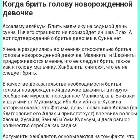
Когда брить голову новорожденной
девочке
Ассаламу аляйкум. Бпить мальчику на седьмой день
сунна. Ничего страшного не произойдет ин шаа Ллах. А
вот подтверждений о бритье девочек в Сунне нет.
Ученые разделились во мнениях относительно бритья
головы новорожденной девочке. Маликиты и Шафииты
придерживаются мнения, что ее следует брить, также
как и голову мальчику. Ханбалиты считают, что ее не
следует брить.
В качестве доказательства необходимости бритья
головы новорожденной девочке шафииты цитируют
сообщение мурсаль, переданное Маликом, аль-Байхаки
и другими от Мухаммада ибн Али ибн аль-Хусайна
который сказал, что Фатима, дочь Посланника Аллаха (да
благословит его Аллах и приветствует) взвесила волосы
Хасана, Хусайна, Зайнаб и Умм Кульсум, и дала равное
количество серебра как садака.
Аргументы ханбалитов основываются на том факте, что