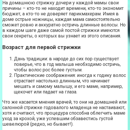
На домашнюю стрижку дочери у каждой мамы свои
причины – кто-то не находит времени, кто-то экономит
бюджет, а кто-то не доверяет парикмахерам. Имея в
доме острые ножницы, каждая мама самостоятельно
сможет ровно и аккуратно остричь длинные волосы. Но
в каждом шаге даже самой постой стрижки имеются
свои секреты, о которых вы узнает из этого описания.
Возраст для первой стрижки
Дань традиции: в народе до сих пор существует
поверье, что в год малыша необходимо остричь,
чтобы волос рос более густым.
Практические соображения: иногда к годику волос
отрастает настолько длинным, что начинает
мешать и самому малышу, и его маме, например,
щекочет или падает на глаза.
Что же касается мнения врачей, то они на домашней или
салонной стрижке годовалого младенца не настаивают,
хотя и считают, что процедура способна облегчить маме
уход за крохой, уже успевшим обзавестись густой
шевелюрой (редко, но бывает!).