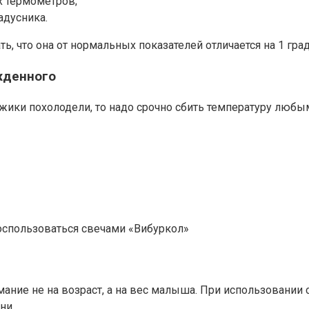
х термометров;
адусника.
 что она от нормальных показателей отличается на 1 граду
жденного
ножики похолодели, то надо срочно сбить температуру лю
воспользоваться свечами «Вибуркол»
ние не на возраст, а на вес малыша. При использовании си
ни.