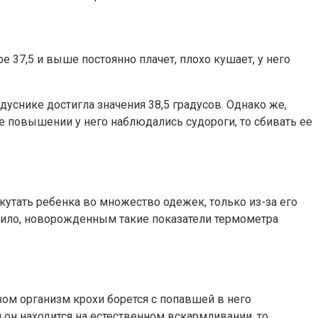
 37,5 и выше постоянно плачет, плохо кушает, у него
дуснике достигла значения 38,5 градусов. Однако же,
ее повышении у него наблюдались судороги, то сбивать ее
кутать ребенка во множество одежек, только из-за его
авило, новорожденным такие показатели термометра
азом организм крохи борется с попавшей в него
 он находится на естественном вскармливании, то