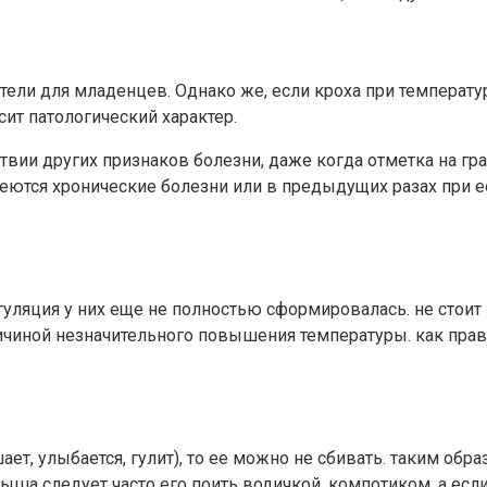
ели для младенцев. Однако же, если кроха при температуре
осит патологический характер.
твии других признаков болезни, даже когда отметка на гра
меются хронические болезни или в предыдущих разах при 
уляция у них еще не полностью сформировалась. не стоит 
причиной незначительного повышения температуры. как пр
ет, улыбается, гулит), то ее можно не сбивать. таким обр
ша следует часто его поить водичкой, компотиком, а если