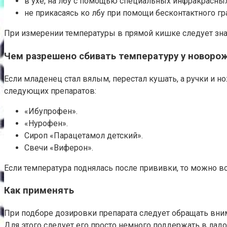
в ухе, на лбу с помощью специальных инфракрасны
не прикасаясь ко лбу при помощи бесконтактного гр
При измерении температуры в прямой кишке следует знать,
Чем разрешено сбивать температуру у новоро
Если младенец стал вялым, перестал кушать, а ручки и 
следующих препаратов:
«Ибупрофен».
«Нурофен».
Сироп «Парацетамол детский».
Свечи «Виферон».
Если температура поднялась после прививки, то можно 
Как применять
При подборе дозировки препарата следует обращать внима
Для этого следует его просто немного поддержать в ладо