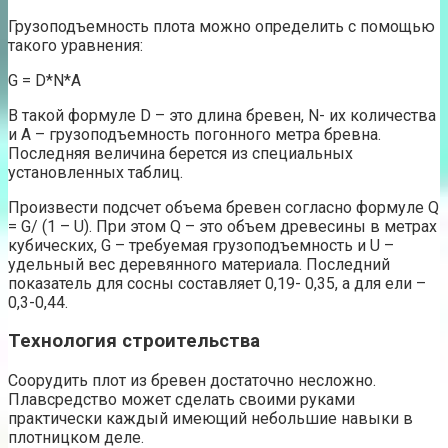
Грузоподъемность плота можно определить с помощью
такого уравнения:
G = D*N*A
В такой формуле D – это длина бревен, N- их количества
и A – грузоподъемность погонного метра бревна.
Последняя величина берется из специальных
установленных таблиц.
Произвести подсчет объема бревен согласно формуле Q
= G/ (1 – U). При этом Q – это объем древесины в метрах
кубических, G – требуемая грузоподъемность и U –
удельный вес деревянного материала. Последний
показатель для сосны составляет 0,19- 0,35, а для ели –
0,3-0,44.
Технология строительства
Соорудить плот из бревен достаточно несложно.
Плавсредство может сделать своими руками
практически каждый имеющий небольшие навыки в
плотницком деле.