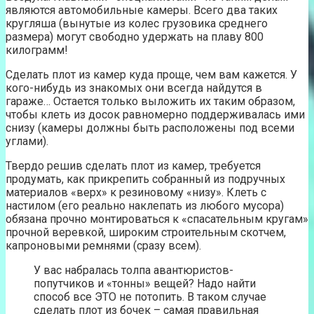
являются автомобильные камеры. Всего два таких
кругляша (вынутые из колес грузовика среднего
размера) могут свободно удержать на плаву 800
килограмм!
Сделать плот из камер куда проще, чем вам кажется. У
кого-нибудь из знакомых они всегда найдутся в
гараже… Остается только выложить их таким образом,
чтобы клеть из досок равномерно поддерживалась ими
снизу (камеры должны быть расположены под всеми
углами).
Твердо решив сделать плот из камер, требуется
продумать, как прикрепить собранный из подручных
материалов «верх» к резиновому «низу». Клеть с
настилом (его реально наклепать из любого мусора)
обязана прочно монтироваться к «спасательным кругам»
прочной веревкой, широким строительным скотчем,
капроновыми ремнями (сразу всем).
У вас набралась толпа авантюристов-
попутчиков и «тонны» вещей? Надо найти
способ все ЭТО не потопить. В таком случае
сделать плот из бочек – самая правильная