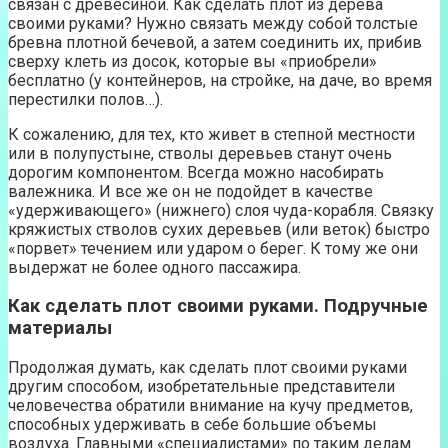
связан с древесиной. Как сделать плот из дерева
своими руками? Нужно связать между собой толстые
бревна плотной бечевой, а затем соединить их, прибив
сверху клеть из досок, которые вы «приобрели»
бесплатно (у контейнеров, на стройке, на даче, во время
перестилки полов…).
К сожалению, для тех, кто живет в степной местности
или в полупустыне, стволы деревьев станут очень
дорогим компонентом. Всегда можно насобирать
валежника. И все же он не подойдет в качестве
«удерживающего» (нижнего) слоя чуда-корабля. Связку
кряжистых стволов сухих деревьев (или веток) быстро
«порвет» течением или ударом о берег. К тому же они
выдержат не более одного пассажира.
Как сделать плот своими руками. Подручные
материалы
Продолжая думать, как сделать плот своими руками
другим способом, изобретательные представители
человечества обратили внимание на кучу предметов,
способных удерживать в себе большие объемы
воздуха. Главными «специалистами» по таким делам