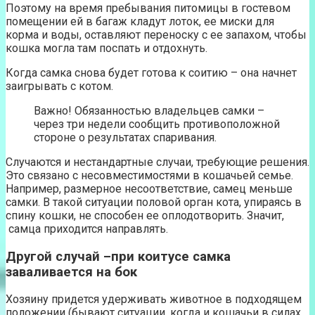
Поэтому на время пребывания питомицы в гостевом
помещении ей в багаж кладут лоток, ее миски для
корма и воды, оставляют переноску с ее запахом, чтобы
кошка могла там поспать и отдохнуть.
Когда самка снова будет готова к соитию – она начнет
заигрывать с котом.
Важно! Обязанностью владельцев самки –
через три недели сообщить противоположной
стороне о результатах спаривания.
Случаются и нестандартные случаи, требующие решения.
Это связано с несовместимостями в кошачьей семье.
Например, размерное несоответствие, самец меньше
самки. В такой ситуации половой орган кота, упираясь в
спину кошки, не способен ее оплодотворить. Значит,
самца приходится направлять.
Другой случай –при коитусе самка
заваливается на бок
Хозяину придется удерживать животное в подходящем
положении (бывают ситуации, когда и кошачьи в силах