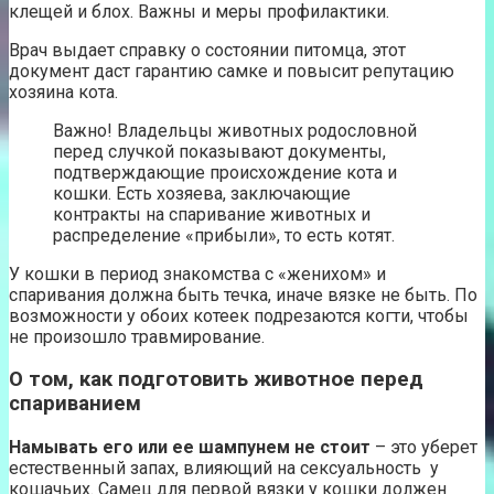
клещей и блох. Важны и меры профилактики.
Врач выдает справку о состоянии питомца, этот
документ даст гарантию самке и повысит репутацию
хозяина кота.
Важно! Владельцы животных родословной
перед случкой показывают документы,
подтверждающие происхождение кота и
кошки. Есть хозяева, заключающие
контракты на спаривание животных и
распределение «прибыли», то есть котят.
У кошки в период знакомства с «женихом» и
спаривания должна быть течка, иначе вязке не быть. По
возможности у обоих котеек подрезаются когти, чтобы
не произошло травмирование.
О том, как подготовить животное перед
спариванием
Намывать его или ее шампунем не стоит
– это уберет
естественный запах, влияющий на сексуальность у
кошачьих. Самец для первой вязки у кошки должен