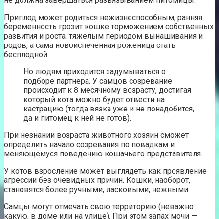
не должна завершаться развязыванием питомицы.
Приплод может родиться нежизнеспособным, ранняя
беременность грозит кошке торможением собственных
развития и роста, тяжелым периодом вынашивания и
родов, а сама новоиспеченная роженица стать
бесплодной.
Но людям приходится задумываться о
подборе партнера. У самцов созревание
происходит к 8 месячному возрасту, достигая
который кота можно будет отвести на
кастрацию (тогда вязка уже и не понадобится,
да и питомец к ней не готов).
При незнании возраста животного хозяин сможет
определить начало созревания по повадкам и
меняющемуся поведению кошачьего представителя.
У котов взросление может выглядеть как проявление
агрессии без очевидных причин. Кошки, наоборот,
становятся более ручными, ласковыми, нежными.
Самцы могут отмечать свою территорию (неважно
какую, в доме или на улице). При этом запах мочи —