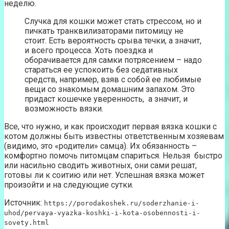
неделю.
Случка для кошки может стать стрессом, но и
пичкать транквилизаторами питомицу не
стоит. Есть вероятность срыва течки, а значит,
и всего процесса. Хоть поездка и
оборачивается для самки потрясением – надо
стараться ее успокоить без седативных
средств, например, взяв с собой ее любимые
вещи со знакомым домашним запахом. Это
придаст кошечке уверенность, а значит, и
возможность вязки.
Все, что нужно, и как происходит первая вязка кошки с
котом должны быть известны ответственным хозяевам
(видимо, это «родители» самца). Их обязанность –
комфортно помочь питомцам спариться. Нельзя быстро
или насильно сводить животных, они сами решат,
готовы ли к соитию или нет. Успешная вязка может
произойти и на следующие сутки.
Источник:
https://porodakoshek.ru/soderzhanie-i-
uhod/pervaya-vyazka-koshki-i-kota-osobennosti-i-
sovety.html