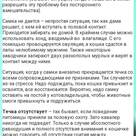
разрешить эту проблему без постороннего
вмешательства).
Самка не дается – непростая ситуация, так как дама
решает, с кем ей вступать в половой контакт.
Приходится забирать ее домой. В крайнем случае можно
использовать зонд, вводимый во влагалище. С его
помощью провоцируется овуляция, а кошка сдастся в
лапы нелюбимому мужчине. Также некоторые
заводчики запирают двух разнополых мурлык и верят в
контакт между ними.
Ситуация, когда у самки внезапно прекращается течка со
всеми сопровождающими ее признаками. Так случается
из-за стресса. Надо подождать, пока кошка привыкнет и
освоится, все восстановится. Вероятно, надо самку
оставить на постой у котовладельцев, чтобы животные
смоги привыкнуть и подружиться.
Течка отсутствует
– так бывает, если поведение
питомицы приняли за половую охоту. Зато кавалер
никогда не подведет. Только в случае абсолютного
равнодушия и полного отсутствия внимания к кошечке
можно говорить об отсутствии соития между