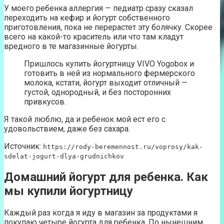
У моего ребенка аллергия — педиатр сразу сказал
переходить на кефир и йогурт собственного
приготовления, пока не перерастет эту болячку. Скорее
всего на какой-то краситель или что там кладут
вредного в те магазинные йогурты.
Пришлось купить йогуртницу VIVO Yogobox и
готовить в ней из нормального фермерского
молока, кстати, йогурт выходит отличный —
густой, однородный, и без посторонних
привкусов.
Я такой люблю, да и ребенок мой ест его с
удовольствием, даже без сахара.
Источник:
https://rody-beremennost.ru/voprosy/kak-
sdelat-jogurt-dlya-grudnichkov
Домашний йогурт для ребенка. Как
мы купили йогуртницу
Каждый раз когда я иду в магазин за продуктами я
покупаю четыре йогурта для ребенка. По нынешним