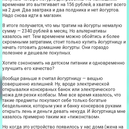
временам это вытягивает на 156 рублей, а хватает всего
на 2 дня. Два завтрака и два полдника и нет йогуртов.
Надо снова идти в магазин.
В итоге получается, что мы тратим на йогурты немалую
сумму — 2340 рублей в месяц. Но альтернативы
казалось нет. Тем временем можно обойтись и более
скромными затратами, стоит только купить йогуртницу и
начать готовить домашние йогурты. Они гораздо
полезнее и дешевле покупных.
Хотите сэкономить на детском питании и одновременно
улучшить его качество?
Вообще раньше я считал йогуртницу — вещью
совершенно излишней. Ну, вроде электрической
открывалки консервных банок или электрического
ножа для резки колбасы. Мне все время казалось, что
такие предметы покупают себе только богатые
бездельники, которым уже и банку консервов руками
открыть лень и деньги девать некуда. И йогуртница мне
казалось примерно таким же «пижонством».
Но когда это устройство появилось у нас дома (жена на