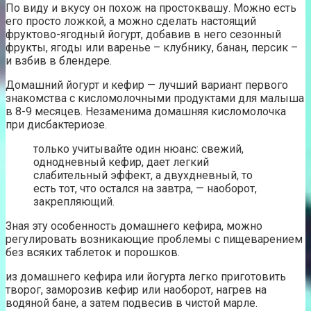
По виду и вкусу он похож на простоквашу. Можно есть
его просто ложкой, а можно сделать настоящий
фруктово-ягодный йогурт, добавив в него сезонный
фрукты, ягоды или варенье – клубнику, банан, персик –
и взбив в блендере.
Домашний йогурт и кефир — лучший вариант первого
знакомства с кисломолочными продуктами для малыша
в 8-9 месяцев. Незаменима домашняя кисломолочка
при дисбактериозе.
только учитывайте один нюанс: свежий,
однодневный кефир, дает легкий
слабительный эффект, а двухдневный, то
есть тот, что остался на завтра, — наоборот,
закрепляющий.
Зная эту особенность домашнего кефира, можно
регулировать возникающие проблемы с пищеварением
без всяких таблеток и порошков.
из домашнего кефира или йогурта легко приготовить
творог, заморозив кефир или наоборот, нагрев на
водяной бане, а затем подвесив в чистой марле.