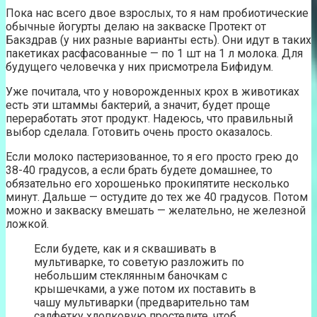
Пока нас всего двое взрослых, то я нам пробиотические
обычные йогурты делаю на закваске Протект от
Бакздрав (у них разные варианты есть). Они идут в таких
пакетиках расфасованные — по 1 шт на 1 л молока. Для
будущего человечка у них присмотрела Бифидум.
Уже почитала, что у новорожденных крох в животиках
есть эти штаммы бактерий, а значит, будет проще
переработать этот продукт. Надеюсь, что правильный
выбор сделала. Готовить очень просто оказалось.
Если молоко пастеризованное, то я его просто грею до
38-40 градусов, а если брать будете домашнее, то
обязательно его хорошенько прокипятите несколько
минут. Дальше — остудите до тех же 40 градусов. Потом
можно и закваску вмешать — желательно, не железной
ложкой.
Если будете, как и я сквашивать в
мультиварке, то советую разложить по
небольшим стеклянным баночкам с
крышечками, а уже потом их поставить в
чашу мультиварки (предварительно там
салфетку хлопковую простелите, чтоб