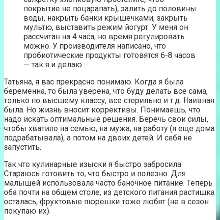
покрытие не поцарапать), залить до половины
воды, накрыть банки крышечками, закрыть
мультю, выставить режим йогурт. У меня он
рассчитан на 4 часа, но время регулировать
можно. У производителя написано, что
пробиотические продукты готовятся 6-8 часов
— так я и делаю
Татьяна, я вас прекрасно понимаю. Когда я была
беременна, то была уверена, что буду делать все сама,
только по высшему классу, все стерильно и т.д. Наивная
была. Но жизнь вносит коррективы. Понимаешь, что
надо искать оптимальные решения. Беречь свои силы,
чтобы хватило на семью, на мужа, на работу (я еще дома
подрабатывала), а потом на двоих детей. И себя не
запустить.
Так что кулинарные изыски я быстро забросила.
Стараюсь готовить то, что быстро и полезно. Для
малышей использовала часто баночное питание. Теперь
оба почти на общем столе, из детского питания растишка
осталась, фруктовые пюрешки тоже любят (не в сезон
покупаю их).