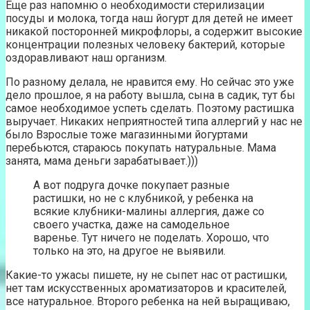
Еще раз напомню о необходимости стерилизации
посуды и молока, тогда наш йогурт для детей не имеет
никакой посторонней микрофлоры, а содержит высокие
концентрации полезных человеку бактерий, которые
оздоравливают наш организм.
По разному делала, не нравится ему. Но сейчас это уже
дело прошлое, я на работу вышла, сына в садик, тут бы
самое необходимое успеть сделать. Поэтому растишка
выручает. Никаких неприятностей типа аллергий у нас не
было Взрослые тоже магазинными йогуртами
перебьются, стараюсь покупать натуральные. Мама
занята, мама деньги зарабатывает.)))
А вот подруга дочке покупает разные
растишки, но не с клубникой, у ребенка на
всякие клубники-малины аллергия, даже со
своего участка, даже на самодельное
варенье. Тут ничего не поделать. Хорошо, что
только на это, на другое не выявили.
Какие-то ужасы пишете, ну не сыпет нас от растишки,
нет там искусственных ароматизаторов и красителей,
все натуральное. Второго ребенка на ней выращиваю,