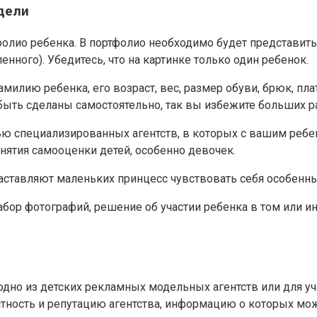
дели
олио ребенка. В портфолио необходимо будет представить 
нного). Убедитесь, что на картинке только один ребенок.
фамилию ребенка, его возраст, вес, размер обуви, брюк, п
быть сделаны самостоятельно, так вы избежите больших р
специализированных агентств, в которых с вашим ребенк
днятия самооценки детей, особенно девочек.
заставляют маленьких принцесс чувствовать себя особен
абор фотографий, решение об участии ребенка в том или 
но из детских рекламных модельных агентств или для уча
ность и репутацию агентства, информацию о которых можн