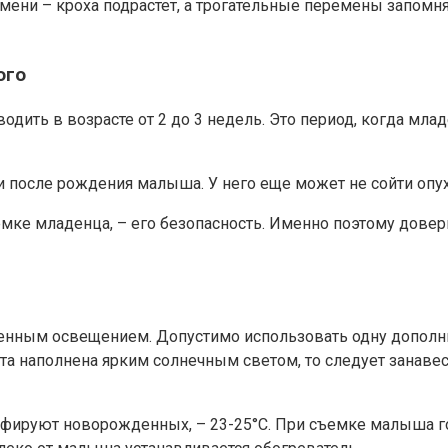
емени – кроха подрастет, а трогательные перемены запом
ого
ить в возрасте от 2 до 3 недель. Это период, когда мла
 после рождения малыша. У него еще может не сойти опух
емке младенца, – его безопасность. Именно поэтому дове
твенным освещением. Допустимо использовать одну допол
та наполнена ярким солнечным светом, то следует занавес
рафируют новорожденных, – 23-25°C. При съемке малыша г