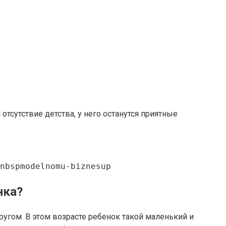
тсутствие детства, у него останутся приятные
nbspmodelnomu-biznesup
нка?
угом. В этом возрасте ребенок такой маленький и