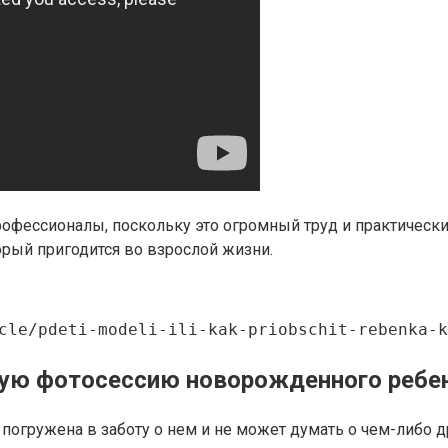
фессионалы, поскольку это огромный труд и практически о
рый пригодится во взрослой жизни.
cle/pdeti-modeli-ili-kak-priobschit-rebenka-k
ьную фотосессию новорожденного ребе
гружена в заботу о нем и не может думать о чем-либо др