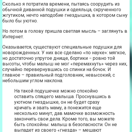
Сколько я потратила времени, пытаясь соорудить из
обычной диванной подушки и одеяльца, скрученного
жгутиком, нечто наподобие гнездышка, в котором сыну
было бы уютно.
Но потом в голову пришла светлая мысль – заглянуть в
Интернет.
Оказывается, существуют специальные подушки для
новорожденных. У них все сделано «по науке»: мягкое,
но достаточно упругое днище, бортики − ровно той
высоты, чтобы малыш не мог «перемахнуть» через них,
случайно перевернувшись со спинки на бочок. И
главное – правильный подголовник, невысокий, с
небольшим углом наклона.
На такой подушечке можно спокойно
оставить спящего малыша. Проснувшись в
уютном гнездышке, он не будет сразу
кричать и звать маму, а понежится еще
несколько минут, дав мамочке возможность
закончить свои дела. Кроме того, вы можете
быть спокойны: малыш в безопасности. Он не
выпадет из своего «гнезда» – мешают