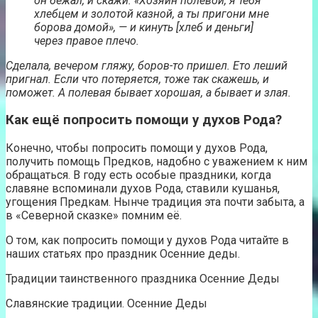
он бежал, и скажи: «Хозяин полевой, я тебя
хлебцем и золотой казной, а ты пригони мне
борова домой», — и кинуть [хлеб и деньги]
через правое плечо.
Сделала, вечером гляжу, боров-то пришел. Ето леший
пригнал. Если что потеряется, тоже так скажешь, и
поможет. А полевая бывает хорошая, а бывает и злая.
Как ещё попросить помощи у духов Рода?
Конечно, чтобы попросить помощи у духов Рода,
получить помощь Предков, надобно с уважением к ним
обращаться. В году есть особые праздники, когда
славяне вспоминали духов Рода, ставили кушанья,
угощения Предкам. Нынче традиция эта почти забыта, а
в «Северной сказке» помним её.
О том, как попросить помощи у духов Рода читайте в
наших статьях про праздник Осенние деды.
Традиции таинственного праздника Осенние Деды
Славянские традиции. Осенние Деды