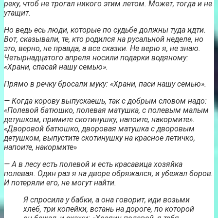
реку, чтоб не трогал никого этим летом. Может, тогда и не
утащит.
Но ведь есь люди, которые по судьбе должны туда идти.
Вот, сказывали, те, кто родился на русальной неделе, но
это, верно, не правда, а все сказки. Не верю я, не знаю.
Четырнадцатого апреля носили подарки водяному:
«Храни, спасай нашу семью».
Прямо в речку бросали муку: «Храни, паси нашу семью».
— Когда корову выпускаешь, так с добрым словом надо:
«Полевой батюшко, полевая матушка, с полевым малым
детушком, примите скотинушку, напоите, накормите».
«Дворовой батюшко, дворовая матушка с дворовым
детушком, выпустите скотинушку на красное летичко,
напоите, накормите»
— А в лесу есть полевой и есть красавица хозяйка
полевая. Один раз я на дворе обряжался, и убежал боров.
И потеряли его, не могут найти.
Я спросила у бабки, а она говорит, иди возьми
хлеб, три копейки, встань на дороге, по которой