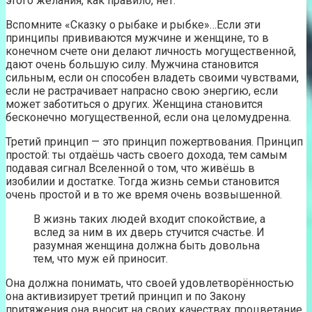
этого желания, как правило, нет.
Вспомните «Сказку о рыбаке и рыбке»…Если эти
принципы прививаются мужчине и женщине, то в
конечном счете они делают личность могущественной,
дают очень большую силу. Мужчина становится
сильным, если он способен владеть своими чувствами,
если не растрачивает напрасно свою энергию, если
может заботиться о других. Женщина становится
бесконечно могущественной, если она целомудренна.
Третий принцип — это принцип пожертвования. Принцип
простой: ты отдаёшь часть своего дохода, тем самым
подавая сигнал Вселенной о том, что живёшь в
изобилии и достатке. Тогда жизнь семьи становится
очень простой и в то же время очень возвышенной.
В жизнь таких людей входит спокойствие, а
вслед за ним в их дверь стучится счастье. И
разумная женщина должна быть довольна
тем, что муж ей приносит.
Она должна понимать, что своей удовлетворённостью
она активизирует третий принцип и по Закону
притяжения она вносит на своих качествах процветание