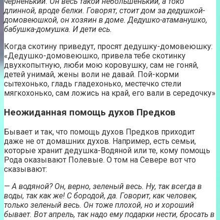
черненький. Он весь такой небольшенький, а токо
длинной, вроде белки. Говорят, стоит дом за дедушкой-
домовеюшкой, он хозяин в доме. Дедушко-атаманушко,
бабушка-домушка. И дети есь.
Когда скотину приведут, просят дедушку-домовеюшку:
«Дедушко-домовеюшко, привела тебе скотинку
двухкопытную, люби мою коровушку, сам не гоняй,
детей унимай, жены воли не давай. Пой-корми
сытехонько, гладь гладехонько, местечко стели
мягкохонько, сам ложись на край, его вали в середочку»
Неожиданная помощь духов Предков
Бывает и так, что помощь духов Предков приходит
даже не от домашних духов. Например, есть семьи,
которые хранит дедушка-Водяной или те, кому помощь
Рода оказывают Полевые. О том на Севере вот что
сказывают:
— А водяной? Он, верно, зеленый весь. Ну, так всегда в
воды, так как же! С бородой, да. Говорит, как человек,
только зеленый весь. Он тоже плохой, но и хороший
бывает. Вот апрель, так надо ему подарки нести, бросать в