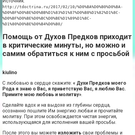
Источник:
http://tdoctrina.ru/2017/02/10/%D0%BA%D0%B0%D0%BA-
%D0%BF%D0%BE%D0%BB%D1%83%D1%87%D0%B8%D1%82%D1%8C-
%D0%BF%D0%BE%D0%BC%D0%BE%D1%89%D1%8C-
%D1%80%D0%BE%D0%B4%D0%B0/
Помощь от Духов Предков приходит
в критические минуты, но можно и
самим обратиться к ним с просьбой
kiulino
С любовью в сердце скажите:
« Духи Предков моего
Рода я знаю о Вас, я приветствую Вас, я люблю Вас.
Примите мою любовь и молитву»
.
Сделайте вдох и на выдохе из глубины сердца,
осознанно пошлите Им энергию любви и прочитайте
молитву. При этом освобождается чистая энергия,
использующаяся для исполнения вашей просьбы.
После этого вы можете
изложить
свои проблемы и