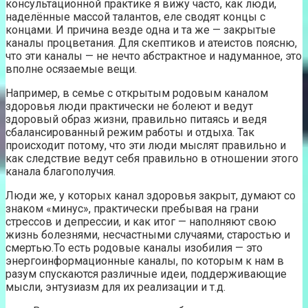
консультационной практике я вижу часто, как люди,
наделённые массой талантов, еле сводят концы с
концами. И причина везде одна и та же — закрытые
каналы процветания. Для скептиков и атеистов поясню,
что эти каналы — не нечто абстрактное и надуманное, это
вполне осязаемые вещи.
Например, в семье с открытым родовым каналом
здоровья люди практически не болеют и ведут
здоровый образ жизни, правильно питаясь и ведя
сбалансированный режим работы и отдыха. Так
происходит потому, что эти люди мыслят правильно и
как следствие ведут себя правильно в отношении этого
канала благополучия.
Люди же, у которых канал здоровья закрыт, думают со
знаком «минус», практически пребывая на грани
стрессов и депрессии, и как итог — наполняют свою
жизнь болезнями, несчастными случаями, старостью и
смертью.То есть родовые каналы изобилия — это
энергоинформационные каналы, по которым к нам в
разум спускаются различные идеи, поддерживающие
мысли, энтузиазм для их реализации и т.д.