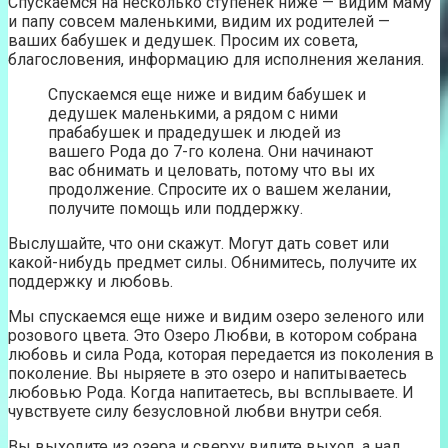
Спускаемся на несколько ступенек ниже — видим маму
и папу совсем маленькими, видим их родителей —
ваших бабушек и дедушек. Просим их совета,
благословения, информацию для исполнения желания.
Спускаемся еще ниже и видим бабушек и
дедушек маленькими, а рядом с ними
прабабушек и прадедушек и людей из
вашего Рода до 7-го колена. Они начинают
вас обнимать и целовать, потому что вы их
продолжение. Спросите их о вашем желании,
получите помощь или поддержку.
Выслушайте, что они скажут. Могут дать совет или
какой-нибудь предмет силы. Обнимитесь, получите их
поддержку и любовь.
Мы спускаемся еще ниже и видим озеро зеленого или
розового цвета. Это Озеро Любви, в котором собрана
любовь и сила Рода, которая передается из поколения в
поколение. Вы ныряете в это озеро и напитываетесь
любовью Рода. Когда напитаетесь, вы всплываете. И
чувствуете силу безусловной любви внутри себя.
Вы выходите из озера и сверху видите выход, а над