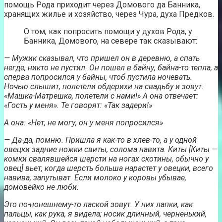
помощь Рода приходит через Домового да Банника,
хранящих жилье и хозяйство, через Чура, духа Предков.
О том, как попросить помощи у духов Рода, у
Банника, Домового, на севере так сказывают:
— Мужик сказывал, что пришел он в деревню, а спать
негде, никто не пустил. Он пошел в байну, байна-то тепла, а
сперва попросился у байны, чтоб пустила ночевать.
Ночью слышит, полетели обдерихи на свадьбу и зовут:
«Машка-Матрешка, полетели с нами!» А она отвечает:
«Гость у меня». Те говорят: «Так задери!»
А она: «Нет, не могу, он у меня попросился»
— Да-да, помню. Пришла я как-то в хлев-то, а у одной
овецки задние ножки свиты, солома навита. Киты [Киты —
комки свалявшейся шерсти на ногах скотины, обычно у
овец] вьет, когда шерсть больша нарастет у овецки, всего
навива, запутыват. Если молоко у коровы убывае,
домовейко не люби.
Это по-нонешнему-то лаской зовут. У них лапки, как
пальцы, как рука, я видела; носик длинный, черненький,