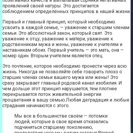
позитивных качеств и выпалывая сорняки негативных
проявлений своей натуры. Это достигается
соблюдением определённых принципов в нашей жизни.
Первый и главный принцип, который необходимо
усвоить в каждой семье, — уважение к старшим членам
семьи. Это абсолютный закон, который свят. Это
уважение к отцу, уважение к матери, уважение к
родственникам мужа и жены, уважение к учителям и
наставникам обоих. Первый учитель — это мать, она —
номер один. Вторым учителем является отец.
Это почтение, которое необходимо пронести через всю
жизнь. Никогда не позволяйте себе говорить плохо о
старших членах семьи вашего мужа или жены! Это
сразу закрывает главный родовой канал изобилия. И
чем дольше этот принцип нарушается, тем плотнее
перекрывается поток живительной энергии
процветания в вашу семью.Любая деградация и любые
страдания начинаются с этого.
Мы все в большинстве своём — потомки
людей, которые в свое время отказались
подчиняться старшему поколению,
последствия чего мы видим сегодня.Второй