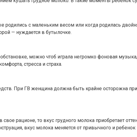
ем кушать грудное молоко. В такие моменты ребенок су
ые родились с маленьким весом или когда родилась двойн
орой — нуждается в бутылочке.
обстановке, можно чтоб играла негромко фоновая музыка,
мфорта, стресса и страха.
едств. При ГВ женщина должна быть крайне осторожна при
 свое рационе, то вкус грудного молока приобретает отте
струация, вкус молока меняется от привычного и ребенок 