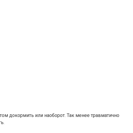
отом докормить или наоборот. Так менее травматично
ь.