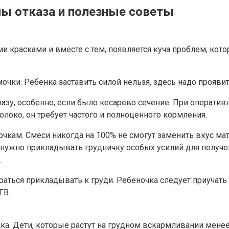
ины отказа и полезные советы
ми красками и вместе с тем, появляется куча проблем, ко
ки. Ребенка заставить силой нельзя, здесь надо проявить
азу, особенно, если было кесарево сечение. При оператив
молоко, он требует частого и полноценного кормления.
чкам. Смеси никогда на 100% не смогут заменить вкус ма
ненужно прикладывать грудничку особых усилий для получ
.
араться прикладывать к груди. Ребеночка следует приучать
ГВ.
ка. Дети, которые растут на грудном вскармливании менее