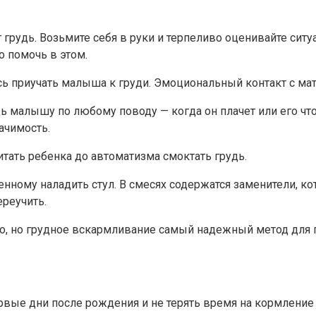
ет грудь. Возьмите себя в руки и терпеливо оценивайте с
о помочь в этом.
сь приучать малыша к груди. Эмоциональный контакт с ма
дь малышу по любому поводу — когда он плачет или его чт
ачимость.
итать ребенка до автоматизма смоктать грудь.
нному наладить стул. В смесях содержатся заменители, к
реучить.
ло, но грудное вскармливание самый надежный метод для
вые дни после рождения и не терять время на кормление 