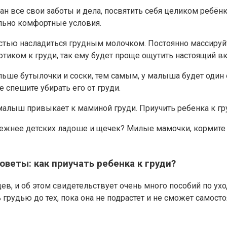
 все свои заботы и дела, посвятить себя целиком ребёнк
льно комфортные условия.
стью насладиться грудным молочком. Постоянно массируй
отиком к груди, так ему будет проще ощутить настоящий в
альше бутылочки и соски, тем самым, у малыша будет один
е спешите убирать его от груди.
лыш привыкает к маминой груди. Приучить ребенка к груди
нежнее детских ладоше и щечек? Милые мамочки, кормите 
оветы: как приучать ребенка к груди?
, и об этом свидетельствует очень много пособий по уход
 грудью до тех, пока она не подрастет и не сможет самост