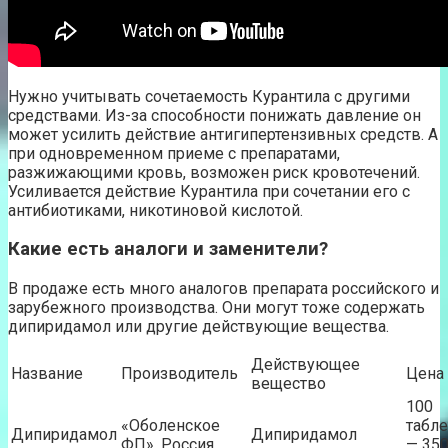
Нужно учитывать сочетаемость Курантила с другими
средствами. Из-за способности понижать давление он
может усилить действие антигипертензивных средств. А
при одновременном приеме с препаратами,
разжижающими кровь, возможен риск кровотечений.
Усиливается действие Курантила при сочетании его с
антибиотиками, никотиновой кислотой.
Какие есть аналоги и заменители?
В продаже есть много аналогов препарата российского и
зарубежного производства. Они могут тоже содержать
дипиридамол или другие действующие вещества.
Действующее
Название
Производитель
Цена
вещество
100
«Оболенское
табле
Дипиридамол
Дипиридамол
ФП», Россия
— 35