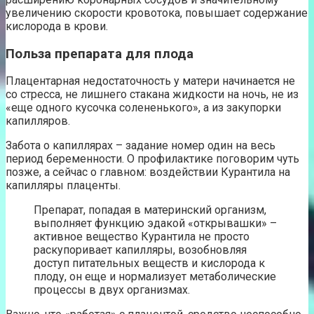
увеличению скорости кровотока, повышает содержание
кислорода в крови.
Польза препарата для плода
Плацентарная недостаточность у матери начинается не
со стресса, не лишнего стакана жидкости на ночь, не из
«еще одного кусочка солененького», а из закупорки
капилляров.
Забота о капиллярах – задание номер один на весь
период беременности. О профилактике поговорим чуть
позже, а сейчас о главном: воздействии Курантила на
капилляры плаценты.
Препарат, попадая в материнский организм,
выполняет функцию эдакой «открывашки» –
активное вещество Курантила не просто
раскупоривает капилляры, возобновляя
доступ питательных веществ и кислорода к
плоду, он еще и нормализует метаболические
процессы в двух организмах.