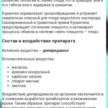
развитие гипоксии в тканях плода, что и приводит или к
его гибели или к задержке в развитии.
Курантил нормализует кровообращение и устраняет
смертельно опасный для плода недостаток кислорода.
Своевременный и грамотный прием Курантила
предотвращает отслоение плаценты и активирует
процессы обмена в системе «мать-плацента — плод».
Состав и воздействие препарата
Активное вещество –
дипиридамол
.
Вспомогательные вещества:
желатин;
крахмал кукурузный;
карбонат натрия;
стеарат магния;
лактоза.
Воздействие дипиридамола на организм заключается в
в снижении выработки тромбоцитов и разжижении
крови. Таким образом. препарат способствует
расширению коронарных сосудов и значительному