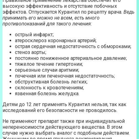
Правильное применение лекарства обеспечит его
высокую эффективность и отсутствие побочных
эффектов. Отпускается Курантил по рецепту врача.
Ведь
принимать его можно не всем, есть много
противопоказаний для такого лечения:
острый инфаркт;
атеросклероз коронарных артерий;
острая сердечная недостаточность с обмороками;
стеноз аорты;
постоянно пониженное артериальное давление;
тяжелое течение гипертонии;
серьезные случаи аритмии;
почечная или печеночная недостаточность;
обструктивная болезнь легких;
склонность к кровотечениям;
язвенная болезнь желудка.
Детям до 12 лет применять Курантил нельзя, так как
исследований его безопасности не проводилось.
Не применяют препарат также при индивидуальной
непереносимости действующего вещества. В этом
случае нужно выбрать аналог с подобным действием.
Женщинам во время грудного вскармливания