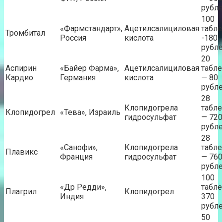
рубл
100
«Фармстандарт»,
Ацетилсалициловая
табле
Тромбитал
Россия
кислота
-180
рубл
20
Аспирин
«Байер Фарма»,
Ацетилсалициловая
табле
Кардио
Германия
кислота
— 80
рубл
28
Клопидогрела
табле
Клопидогрел
«Тева», Израиль
гидросульфат
— 72
рубл
28
«Санофи»,
Клопидогрела
табле
Плавикс
Франция
гидросульфат
— 76
рубл
100
«Др Редди»,
табле
Плагрил
Клопидогрел
Индия
370
рубл
50