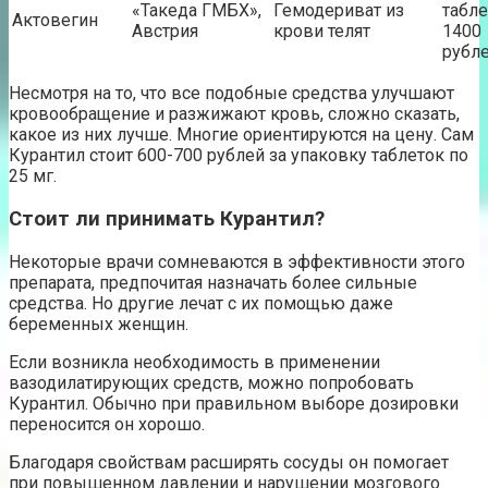
«Такеда ГМБХ»,
Гемодериват из
табле
Актовегин
Австрия
крови телят
1400
рубл
Несмотря на то, что все подобные средства улучшают
кровообращение и разжижают кровь, сложно сказать,
какое из них лучше. Многие ориентируются на цену. Сам
Курантил стоит 600-700 рублей за упаковку таблеток по
25 мг.
Стоит ли принимать Курантил?
Некоторые врачи сомневаются в эффективности этого
препарата, предпочитая назначать более сильные
средства. Но другие лечат с их помощью даже
беременных женщин.
Если возникла необходимость в применении
вазодилатирующих средств, можно попробовать
Курантил. Обычно при правильном выборе дозировки
переносится он хорошо.
Благодаря свойствам расширять сосуды он помогает
при повышенном давлении и нарушении мозгового