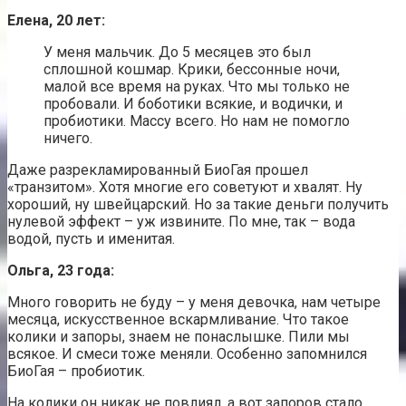
Елена, 20 лет:
У меня мальчик. До 5 месяцев это был
сплошной кошмар. Крики, бессонные ночи,
малой все время на руках. Что мы только не
пробовали. И боботики всякие, и водички, и
пробиотики. Массу всего. Но нам не помогло
ничего.
Даже разрекламированный БиоГая прошел
«транзитом». Хотя многие его советуют и хвалят. Ну
хороший, ну швейцарский. Но за такие деньги получить
нулевой эффект – уж извините. По мне, так – вода
водой, пусть и именитая.
Ольга, 23 года:
Много говорить не буду – у меня девочка, нам четыре
месяца, искусственное вскармливание. Что такое
колики и запоры, знаем не понаслышке. Пили мы
всякое. И смеси тоже меняли. Особенно запомнился
БиоГая – пробиотик.
На колики он никак не повлиял, а вот запоров стало