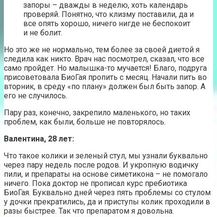
запоры – дважды в неделю, хоть календарь
проверяй. Понятно, что клизму поставили, да и
все опять хорошо, ничего нигде не беспокоит
и не болит.
Но это же не нормально, тем более за своей диетой я
следила как никто. Врач нас посмотрел, сказал, что все
само пройдет. Но малышка-то мучается! Благо, подруга
присоветовала БиоГая пропить с месяц. Начали пить во
вторник, в среду «по плану» должен был быть запор. А
его не случилось.
Пару раз, конечно, закрепило маленького, но таких
проблем, как были, больше не повторялось.
Валентина, 28 лет:
Что такое колики и зеленый стул, мы узнали буквально
через пару недель после родов. И укропную водичку
пили, и препараты на основе симетикона – не помогало
ничего. Пока доктор не прописал курс пребиотика
БиоГая. Буквально дней через пять проблемы со стулом
у дочки прекратились, да и приступы колик проходили в
разы быстрее. Так что препаратом я довольна.