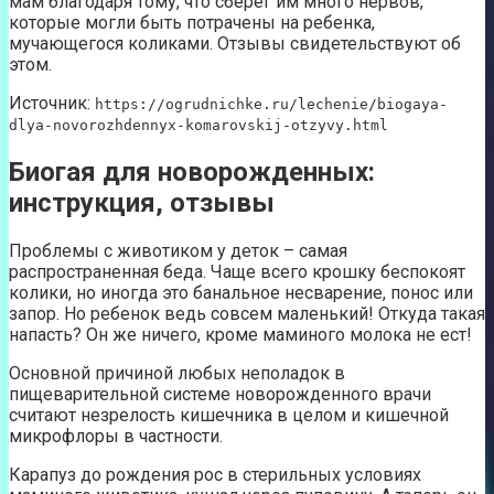
мам благодаря тому, что сберег им много нервов,
которые могли быть потрачены на ребенка,
мучающегося коликами. Отзывы свидетельствуют об
этом.
Источник:
https://ogrudnichke.ru/lechenie/biogaya-
dlya-novorozhdennyx-komarovskij-otzyvy.html
Биогая для новорожденных:
инструкция, отзывы
Проблемы с животиком у деток – самая
распространенная беда. Чаще всего крошку беспокоят
колики, но иногда это банальное несварение, понос или
запор. Но ребенок ведь совсем маленький! Откуда такая
напасть? Он же ничего, кроме маминого молока не ест!
Основной причиной любых неполадок в
пищеварительной системе новорожденного врачи
считают незрелость кишечника в целом и кишечной
микрофлоры в частности.
Карапуз до рождения рос в стерильных условиях