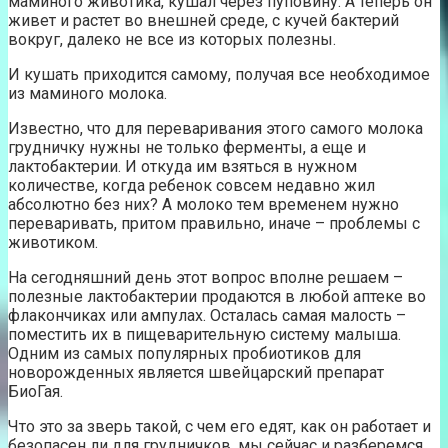
маминого животика, кушал через пуповину. А теперь он
живет и растет во внешней среде, с кучей бактерий
вокруг, далеко не все из которых полезны.
И кушать приходится самому, получая все необходимое
из маминого молока.
Известно, что для переваривания этого самого молока
грудничку нужны не только ферменты, а еще и
лактобактерии. И откуда им взяться в нужном
количестве, когда ребенок совсем недавно жил
абсолютно без них? А молоко тем временем нужно
переваривать, притом правильно, иначе – проблемы с
животиком.
На сегодняшний день этот вопрос вполне решаем –
полезные лактобактерии продаются в любой аптеке во
флакончиках или ампулах. Осталась самая малость –
поместить их в пищеварительную систему малыша.
Одним из самых популярных пробиотиков для
новорожденных является швейцарский препарат
БиоГая.
Что это за зверь такой, с чем его едят, как он работает и
безопасен ли для грудничков, мы сейчас и разберемся.