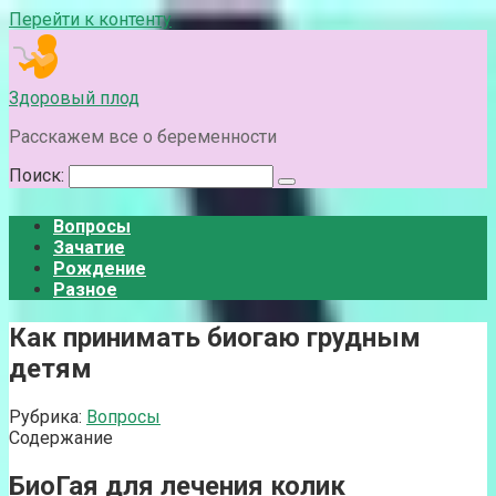
Перейти к контенту
Здоровый плод
Расскажем все о беременности
Поиск:
Вопросы
Зачатие
Рождение
Разное
Как принимать биогаю грудным
детям
Рубрика:
Вопросы
Содержание
БиоГая для лечения колик