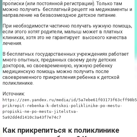
прописки (или постоянной регистрации). Только там
можно получить бесплатный рецепт на медикаменты и
направление на безвозмездное детское питание.
При необходимости частично получать нужную помощь,
если этого хотят родители, малыш может в платных
клиниках, хотя это не гарантирует высокого качества
лечения.
В бесплатных государственных учреждениях работает
много опытных, преданных своему делу детских
докторов, но своевременную, нужную ребенку
медицинскую помощь можно получить после
своевременного прикрепления ребенка к детской
поликлинике.
Источник:
https://zen.yandex.ru/media/id/5a7ebe61f03173f63cff98b5
prikrepit-rebenka-k-detskoi-poliklinike-po-mestu-
propiski-ne-po-mestu-jitelstva-
5a92dd4d1410c3a43f7e74c7
Как прикрепиться к поликлинике