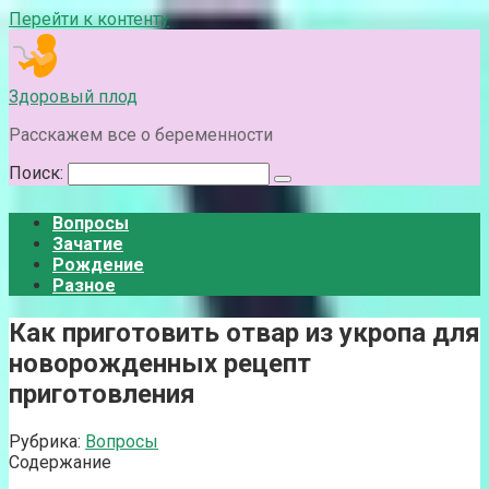
Перейти к контенту
Здоровый плод
Расскажем все о беременности
Поиск:
Вопросы
Зачатие
Рождение
Разное
Как приготовить отвар из укропа для
новорожденных рецепт
приготовления
Рубрика:
Вопросы
Содержание