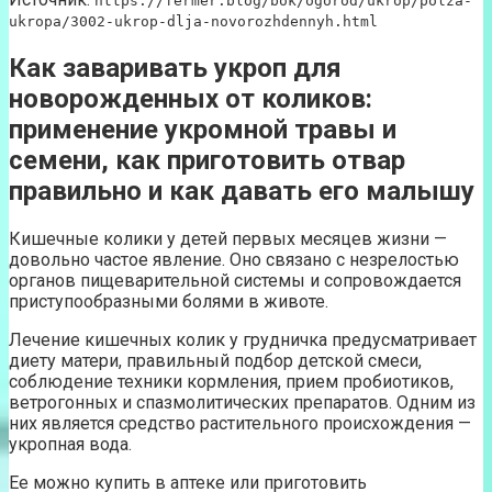
https://fermer.blog/bok/ogorod/ukrop/polza-
ukropa/3002-ukrop-dlja-novorozhdennyh.html
Как заваривать укроп для
новорожденных от коликов:
применение укромной травы и
семени, как приготовить отвар
правильно и как давать его малышу
Кишечные колики у детей первых месяцев жизни —
довольно частое явление. Оно связано с незрелостью
органов пищеварительной системы и сопровождается
приступообразными болями в животе.
Лечение кишечных колик у грудничка предусматривает
диету матери, правильный подбор детской смеси,
соблюдение техники кормления, прием пробиотиков,
ветрогонных и спазмолитических препаратов. Одним из
них является средство растительного происхождения —
укропная вода.
Ее можно купить в аптеке или приготовить