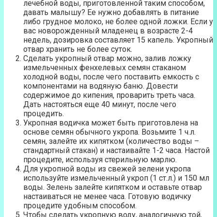
лечебной воды, приготовленной таким способом,
давать малышу? Ее нужно добавлять в питание
либо грудное молоко, не более одной ложки. Если у
вас новорожденный младенец в возрасте 2-4
недель, дозировка составляет 15 капель. Укропный
отвар хранить не более суток.
Сделать укропный отвар можно, залив ложку
измельченных фенхелевых семян стаканом
холодной воды, после чего поставить емкость с
компонентами на водяную баню. Довести
содержимое до кипения, проварить треть часа.
Дать настояться еще 40 минут, после чего
процедить.
Укропная водичка может быть приготовлена на
основе семян обычного укропа. Возьмите 1 ч.л.
семян, залейте их кипятком (количество воды –
стандартный стакан) и настаивайте 1-2 часа. Настой
процедите, используя стерильную марлю.
Для укропной воды из свежей зелени укропа
используйте измельченный укроп (1 ст.л.) и 150 мл
воды. Зелень залейте кипятком и оставьте отвар
настаиваться не менее часа. Готовую водичку
процедите удобным способом.
Чтобы сделать укропную воду, аналогичную той,