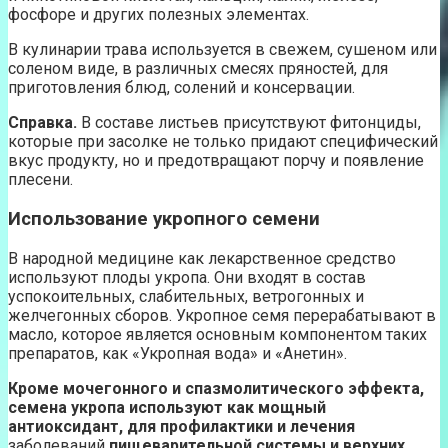
фосфоре и других полезных элементах.
В кулинарии трава используется в свежем, сушеном или
соленом виде, в различных смесях пряностей, для
приготовления блюд, солений и консервации.
Справка.
В составе листьев присутствуют фитонциды,
которые при засолке не только придают специфический
вкус продукту, но и предотвращают порчу и появление
плесени.
Использование укропного семени
В народной медицине как лекарственное средство
используют плоды укропа. Они входят в состав
успокоительных, слабительных, ветрогонных и
желчегонных сборов. Укропное семя перерабатывают в
масло, которое является основным компонентом таких
препаратов, как «Укропная вода» и «Анетин».
Кроме мочегонного и спазмолитического эффекта,
семена укропа используют как мощный
антиоксидант, для профилактики и лечения
заболеваний
пищеварительной системы и верхних