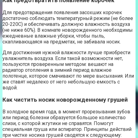
Как предотвратить появление корочек
Для предотвращения появления засохших корочек
достаточно соблюдать температурный режим (не более
20-220С) и обеспечивать должную влажность воздуха
(не ниже 60%). В комнате новорожденного необходимы
ежедневные влажные уборки, чтобы пыль,
скапливающаяся на предметах, не забивала носик.
Для достижения нужной влажности лучше приобрести
увлажнитель воздуха. Если такой возможности нет,
пользуются проверенным методом: вешают на
радиатор отопления в зимний период влажное
полотенце, которое смачивают по мере высыхания. Или
же ставят недалеко от него небольшую емкость с
водой.
Как чистить носик новорожденному грушей
В холодное время года, в момент прорезывания зубов
или период болезни образуется большое количество
слизи, с которой жгутики не справятся. Помогут
специальная груша или аспиратор. Принципы действий
при чистке носика грушей сводятся к следующему: