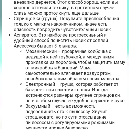
внезапно дернется. Этот способ хорош, если вы
хорошо отточили технику, в противном случае
слизь можно протолкнуть еще дальше.
Спринцовка (груша). Покупайте приспособления
только с мягким наконечником, иначе есть
опасность повредить чувствительный носик.
Аспиратор. Это наиболее прогрессивный и
удобный способ почистить носик от соплей.
Аксессуар бывает 3-х видов:
Механический – прозрачная колбочка с
ведущей к ней трубочкой, а между ними
прокладка из поролона, чтобы защитить маму
от микробов и бактерий. Мама
самостоятельно втягивает воздух ртом,
освобождая таким образом носик малыша.
Электронный – груша, которая работает от
батареек при нажатии кнопки. Иногда
встречаются размеры крупнее спринцовки,
но в любом случае ее удобно держать в руке.
Вакуумный – есть возможность
подсоединить его к пылесосу. Звучит
страшновато, но по сути отсасывание
пылесосом с регулируемыми режимами
мощности вполне безопасно.