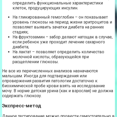
определить функциональные характеристики
клеток, продуцирующих инсулин.
На гликированный гемоглобин – он показывает
уровень глюкозы на период жизни эритроцитов и
позволяет выявить зачатки диабета на ранних
стадиях;
На фруктозамин – забор делают натощак в случае,
если ребенок уже проходит лечение сахарного
диабета;
На лактат – позволяет определить количество
молочной кислоты, образующейся при
расщеплении глюкозы.
Не все из перечисленных анализов назначаются
малышам. Иногда для подтверждения или
опровержения развития патологии достаточно к
биохимической пробе крови взять на исследование
мочу. В норме детская урина (как и взрослая) не должна
содержать глюкозу.
Экспресс-метод
Данное тестирование можно провести самостоятельно в