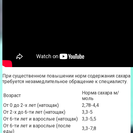
При существенном повышении норм содержания сахара
требуется незамедлительное обращение к специалисту.
Норма сахара м/
Возраст
моль
От 0 до 2-х лет (натощак)
2,78-4,4
От 2-х до 6-ти лет (натощак)
3,3-5
От 6-ти лет и взрослые (натощак)
3,3-5,5
От 6-ти лет и взрослые (после
3,3-7,8
еды)