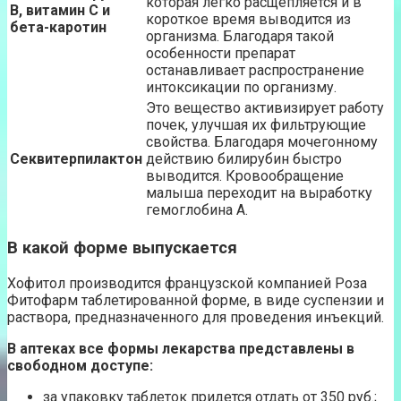
которая легко расщепляется и в
В, витамин С и
короткое время выводится из
бета-каротин
организма. Благодаря такой
особенности препарат
останавливает распространение
интоксикации по организму.
Это вещество активизирует работу
почек, улучшая их фильтрующие
свойства. Благодаря мочегонному
Секвитерпилактон
действию билирубин быстро
выводится. Кровообращение
малыша переходит на выработку
гемоглобина А.
В какой форме выпускается
Хофитол производится французской компанией Роза
Фитофарм таблетированной форме, в виде суспензии и
раствора, предназначенного для проведения инъекций.
В аптеках все формы лекарства представлены в
свободном доступе:
за упаковку таблеток придется отдать от 350 руб.;