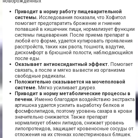
новорожденных
Приводит в норму работу пищеварительной
системы.
Исследования показали, что Хофитол
помогает предотвратить брожение и гниение
попавшей в кишечник пищи, нормализует функции
системы пищеварения. После приема препарат в
любой его форме, удается купировать проявления
расстройств, таких как рвота, тошнота, вздутие,
дискомфорт в брюшной полости, наблюдающийся
после еды.
Оказывает антиоксидантный эффект.
Помогает
связать, а после и мягко вывести из организма
свободные радикалы.
Положительно сказывается на мочеполовой
системе.
Мягко усиливает диурез.
Приводит в норму метаболические процессы в
печени.
Именно благодаря воздействию экстракта
артишока удается усилить выработку белков и
фосмфолипидов, поэтому уровень сахара в крови
значительно снижается. Также препарат
нормализует обмен липидов, снижает уровень
липопротеидов, защищает кровеносные сосуды от
отложения на их стенках холестериновых бляшек.