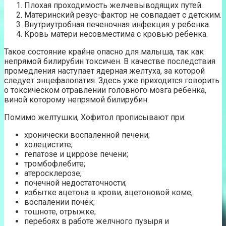
Плохая проходимость желчевыводящих путей.
Материнский резус-фактор не совпадает с детским.
Внутриутробная печеночная инфекция у ребенка.
Кровь матери несовместима с кровью ребенка.
Такое состояние крайне опасно для малыша, так как
непрямой билирубин токсичен. В качестве последствия
промедления наступает ядерная желтуха, за которой
следует энцефалопатия. Здесь уже приходится говорить
о токсическом отравлении головного мозга ребенка,
виной которому непрямой билирубин.
Помимо желтушки, Хофитол прописывают при:
хронически воспаленной печени;
холецистите;
гепатозе и циррозе печени;
тромбофлебите;
атеросклерозе;
почечной недостаточности;
избытке ацетона в крови, ацетоновой коме;
воспалении почек;
тошноте, отрыжке;
перебоях в работе желчного пузыря и