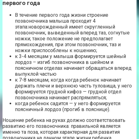
первого года
В течение первого года жизни строение
позвоночника малыша проходит 4
этапа:новорожденный имеет скругленный
позвоночник, выведенный вперед таз, согнутые
ножки; такое положение не предполагает
прямохождения, при этом позвоночник, таз и
ножки приспособлены к ношению;
к 3-4 месяцам у малыша формируется шейный
лордоз – изгиб позвоночника в шейном и
поясничном отделах начинает обращаться вперед
выпуклой частью
к 7-8 месяцам, когда когда ребенок начинает
держать плечи и верхнюю часть туловища, у него
формируется грудной кифоз — грудной отдел
позвоночника начинает распрямляться;
когда ребенок садится — у него формируется
поясничный лордоз (прогиб в пояснице).
Ношение ребенка на руках должно соответствовать
развитию его позвоночника: правильной является
именно та поза, которая характерная для развития
позвоночника на данном этапе жизни ребенка.