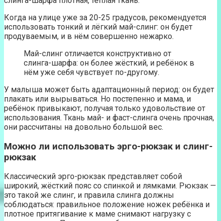
слинга-шарфа плотная, тёплая ткань.
Когда на улице уже за 20-25 градусов, рекомендуется
использовать тонкий и лёгкий май-слинг: он будет
продуваемым, и в нём совершенно нежарко.
Май-слинг отличается конструктивно от
слинга-шарфа: он более жёсткий, и ребёнок в
нём уже себя чувствует по-другому.
У малыша может быть адаптационный период: он будет
плакать или вырываться. Но постепенно и мама, и
ребёнок привыкают, получая только удовольствие от
использования. Ткань май- и фаст-слинга очень прочная,
они рассчитаны на довольно большой вес.
Можно ли использовать эрго-рюкзак и слинг-
рюкзак
Классический эрго-рюкзак представляет собой
широкий, жёсткий пояс со спинкой и лямками. Рюкзак —
это такой же слинг, и правила слинга должны
соблюдаться: правильное положение ножек ребёнка и
плотное притягивание к маме снимают нагрузку с