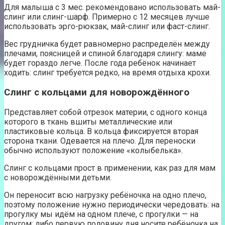
Для малыша с 3 мес. рекомендовано использовать май-
слинг или слинг-шарф. Примерно с 12 месяцев лучше
использовать эрго-рюкзак, май-слинг или фаст-слинг.
Вес грудничка будет равномерно распределён между
плечами, поясницей и спиной благодаря слингу: маме
будет гораздо легче. После года ребёнок начинает
ходить: слинг требуется редко, на время отдыха крохи.
Слинг с кольцами для новорождённого
Представляет собой отрезок материи, с одного конца
которого в ткань вшиты металлические или
пластиковые кольца. В кольца фиксируется вторая
сторона ткани. Одевается на плечо. Для переноски
обычно используют положение «колыбелька».
Слинг с кольцами прост в применении, как раз для мам
с новорождёнными детьми.
Он переносит всю нагрузку ребёночка на одно плечо,
поэтому положение нужно периодически чередовать: на
прогулку мы идём на одном плече, с прогулки — на
другом; либо первую половину дня носите ребёночка на