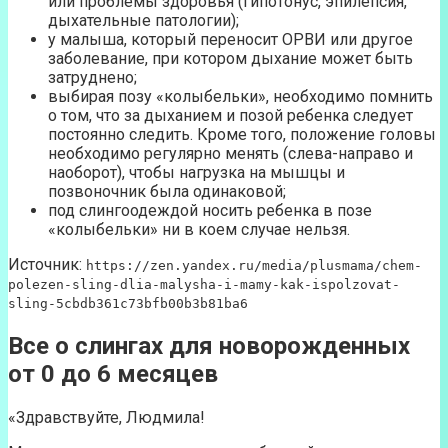
или проблемы здоровья (гипотонус, эпилепсия,
дыхательные патологии);
у малыша, который переносит ОРВИ или другое
заболевание, при котором дыхание может быть
затруднено;
выбирая позу «колыбельки», необходимо помнить
о том, что за дыханием и позой ребенка следует
постоянно следить. Кроме того, положение головы
необходимо регулярно менять (слева-направо и
наоборот), чтобы нагрузка на мышцы и
позвоночник была одинаковой;
под слингоодеждой носить ребенка в позе
«колыбельки» ни в коем случае нельзя.
Источник:
https://zen.yandex.ru/media/plusmama/chem-
polezen-sling-dlia-malysha-i-mamy-kak-ispolzovat-
sling-5cbdb361c73bfb00b3b81ba6
Все о слингах для новорожденных
от 0 до 6 месяцев
«Здравствуйте, Людмила!