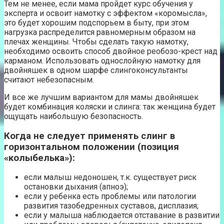
Тем не менее, если мама пройдет курс обучения у
эксперта и освоит намотку с эффектом «коромысла»,
это будет хорошим подспорьем в быту, при этом
нагрузка распределится равномерным образом на
плечах женщины. Чтобы сделать такую намотку,
необходимо освоить способ двойное реобозо-крест над
карманом. Использовать однослойную намотку для
двойняшек в одном шарфе слингоконсультанты
считают небезопасным.
И все же лучшим вариантом для мамы двойняшек
будет комбинация коляски и слинга: так женщина будет
ощущать наибольшую безопасность.
Когда не следует применять слинг в
горизонтальном положении (позиция
«колыбелька»):
если малыш недоношен, т.к. существует риск
остановки дыхания (апноэ);
если у ребенка есть проблемы или патологии
развития тазобедренных суставов, дисплазия;
если у малыша наблюдается отставание в развитии