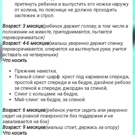
притянуть ребенка и выпустить его ножки наружу
от колена, по пояснице не должно проходить
застежек и строп.
Возраст: 3 месяца
(ребенок держит голову, в том числе в
положении на животе, приподнимается, пытается
переворачиваться)
Возраст: 4-6 месяцев
(малыш уверенно держит спинку,
переворачивается, опирается на вытянутые руки, учится
вставать на четвереньки)
Что носить
Прежние намотки;
Тканый слинг-шарф: крест под карманом спереди,
простой крест спереди и на бедре, двойное ребозо
за спиной и спереди, джордан за спиной;
Слинг с кольцами: на бедре;
Май-слинг: на бедре, за спиной.
Возраст: 6 месяцев
(ребенок учится сидеть или уверенно
сидит на ровной поверхности без поддержки и не
заваливается на бок)
Возраст: 9 месяцев
(малыш стоит, держась за опору)
Что носить