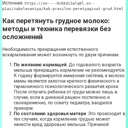
Источник:
https://xn----9sbkdi5alq0l.xn--
p1ai/zabolevaniya/kak-pravilno-peretyagivat-grud.html
Как перетянуть грудное молоко:
методы и техника перевязки без
осложнений
Необходимость прекращения естественного
вскармливания может возникнуть по двум причинам:
По желанию кормящей
. До годовалого возраста
малыша прекращать кормление не рекомендуется.
К годику формируется иммунная система, а молоко
мамы является залогом крепкого физического и
гармоничного психологического развития крохи.
После отлучать ребенка от груди можно лишь в
случае, если в дневной рацион постепенно и
своевременно, по совету педиатра, вводился
прикорм.
По состоянию здоровья матери
. Это происходит в
тех случаях, когда кормление грудью может
нанести вред здоровью малыша. Причиной