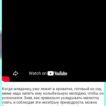
Когда младенец уже лежит в кроватке, готовый ко сну,
маме надо напеть ему колыбельную мелодию, чтобы он
успокоился. Зная, как правильно укладывать малютку
спать, и соблюдая эти нехитрые премудрости, можно