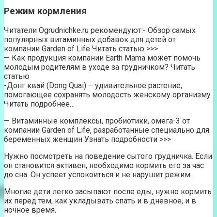
Режим кормления
Читатели Ogrudnichke.ru рекомендуют:- Обзор самых
популярных витаминных добавок для детей от
компании Garden of Life Читать статью >>>
— Как продукция компании Earth Mama может помочь
молодым родителям в уходе за грудничком? Читать
статью
-Донг квай (Dong Quai) – удивительное растение,
помогающее сохранять молодость женскому организму
Читать подробнее…
— Витаминные комплексы, пробиотики, омега-3 от
компании Garden of Life, разработанные специально для
беременных женщин Узнать подробности >>>
Нужно посмотреть на поведение сытого грудничка. Если
он становится активен, необходимо кормить его за час
до сна. Он успеет успокоиться и не нарушит режим.
Многие дети легко засыпают после еды, нужно кормить
их перед тем, как укладывать спать и в дневное, и в
ночное время.