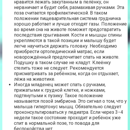
нравится лежать закутанным в пелёнку, он
нервничает и будит себя, размахивая ручками. Эта
поза считается профилактической. В таком
положении пищеварительная система грудничка
хорошо работает и лучше отходят газы. Положение
во время сна на животе поможет предотвратить
последствия срыгивания. Кости и мышцы спины
укрепляются в такой позиции и малышу будет
легче научиться держать головку. Необходимо
приобрести ортопедический матрас, если
новорождённый предпочитает спать на животе.
Подушку в таком случае не кладут. Клеёнку
стелить тоже не следует. Рекомендуется
присматривать за ребёнком, когда он отдыхает,
лёжа на животике.
Иногда младенец может спать с ручками,
прижатыми к грудной клетке, и ножками,
подтянутыми к пузику. Такое положение
называется позой эмбриона. Это сигнал о том, что у
малыша гипертонус мышц. Обязательно следует
проконсультироваться у педиатра. Если через 3−4
недели такое состояние проходит и ребёнок уже
спит в нормальной позе, то повода для
беспокойства нет.