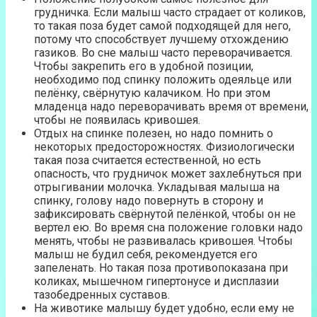
грудничка. Если малыш часто страдает от коликов,
то такая поза будет самой подходящей для него,
потому что способствует лучшему отхождению
газиков. Во сне малыш часто переворачивается.
Чтобы закрепить его в удобной позиции,
необходимо под спинку положить одеяльце или
пелёнку, свёрнутую калачиком. Но при этом
младенца надо переворачивать время от времени,
чтобы не появилась кривошея.
Отдых на спинке полезен, но надо помнить о
некоторых предосторожностях. Физиологически
такая поза считается естественной, но есть
опасность, что грудничок может захлебнуться при
отрыгивании молочка. Укладывая малыша на
спинку, голову надо повернуть в сторону и
зафиксировать свёрнутой пелёнкой, чтобы он не
вертел ею. Во время сна положение головки надо
менять, чтобы не развивалась кривошея. Чтобы
малыш не будил себя, рекомендуется его
запеленать. Но такая поза противопоказана при
коликах, мышечном гипертонусе и дисплазии
тазобедренных суставов.
На животике малышу будет удобно, если ему не