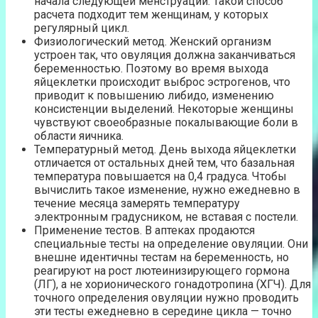
начала следующей менструации. Такой способ
расчета подходит тем женщинам, у которых
регулярный цикл.
Физиологический метод. Женский организм
устроен так, что овуляция должна заканчиваться
беременностью. Поэтому во время выхода
яйцеклетки происходит выброс эстрогенов, что
приводит к повышению либидо, изменению
консистенции выделений. Некоторые женщины
чувствуют своеобразные покалывающие боли в
области яичника.
Температурный метод. День выхода яйцеклетки
отличается от остальных дней тем, что базальная
температура повышается на 0,4 градуса. Чтобы
вычислить такое изменение, нужно ежедневно в
течение месяца замерять температуру
электронным градусником, не вставая с постели.
Применение тестов. В аптеках продаются
специальные тесты на определение овуляции. Они
внешне идентичны тестам на беременность, но
реагируют на рост лютеинизирующего гормона
(ЛГ), а не хорионического гонадотропина (ХГЧ). Для
точного определения овуляции нужно проводить
эти тесты ежедневно в середине цикла — точно