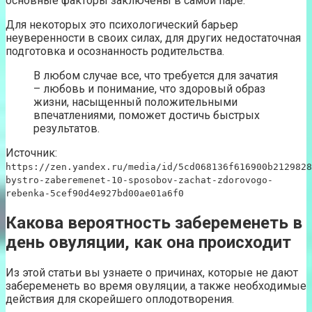
основные факторы заключены в самой паре.
Для некоторых это психологический барьер
неуверенности в своих силах, для других недостаточная
подготовка и осознанность родительства.
В любом случае все, что требуется для зачатия
– любовь и понимание, что здоровый образ
жизни, насыщенный положительными
впечатлениями, поможет достичь быстрых
результатов.
Источник:
https://zen.yandex.ru/media/id/5cd068136f616900b2129828
bystro-zaberemenet-10-sposobov-zachat-zdorovogo-
rebenka-5cef90d4e927bd00ae01a6f0
Какова вероятность забеременеть в
день овуляции, как она происходит
Из этой статьи вы узнаете о причинах, которые не дают
забеременеть во время овуляции, а также необходимые
действия для скорейшего оплодотворения.