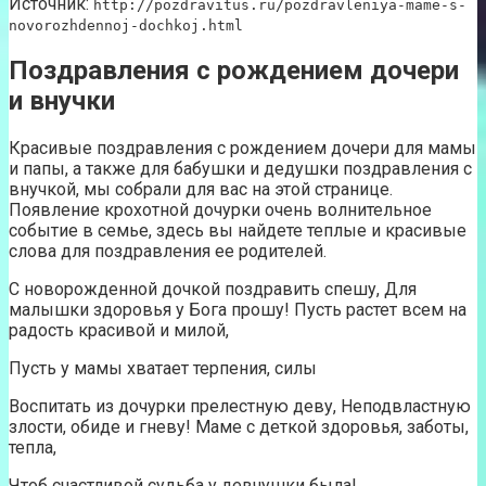
Источник:
http://pozdravitus.ru/pozdravleniya-mame-s-
novorozhdennoj-dochkoj.html
Поздравления с рождением дочери
и внучки
Красивые поздравления с рождением дочери для мамы
и папы, а также для бабушки и дедушки поздравления с
внучкой, мы собрали для вас на этой странице.
Появление крохотной дочурки очень волнительное
событие в семье, здесь вы найдете теплые и красивые
слова для поздравления ее родителей.
С новорожденной дочкой поздравить спешу, Для
малышки здоровья у Бога прошу! Пусть растет всем на
радость красивой и милой,
Пусть у мамы хватает терпения, силы
Воспитать из дочурки прелестную деву, Неподвластную
злости, обиде и гневу! Маме с деткой здоровья, заботы,
тепла,
Чтоб счастливой судьба у девчушки была!