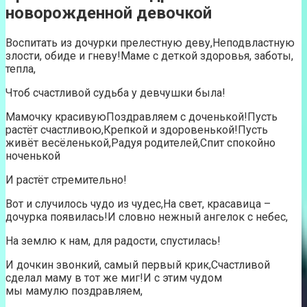
новорожденной девочкой
Воспитать из дочурки прелестную деву,Неподвластную
злости, обиде и гневу!Маме с деткой здоровья, заботы,
тепла,
Чтоб счастливой судьба у девчушки была!
Мамочку красивуюПоздравляем с доченькой!Пусть
растёт счастливою,Крепкой и здоровенькой!Пусть
живёт весёленькой,Радуя родителей,Спит спокойно
ноченькой
И растёт стремительно!
Вот и случилось чудо из чудес,На свет, красавица –
дочурка появилась!И словно нежный ангелок с небес,
На землю к нам, для радости, спустилась!
И дочкин звонкий, самый первый крик,Счастливой
сделал маму в тот же миг!И с этим чудом
мы мамулю поздравляем,