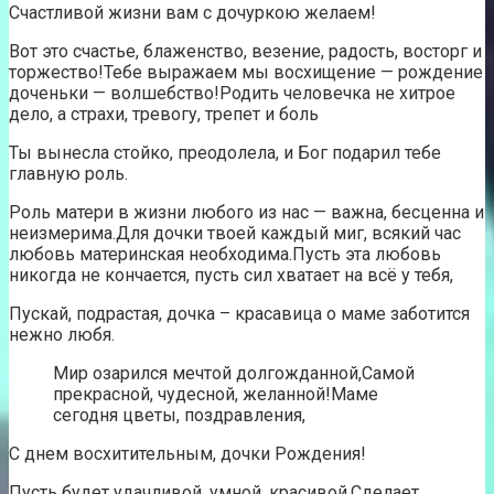
Счастливой жизни вам с дочуркою желаем!
Вот это счастье, блаженство, везение, радость, восторг и
торжество!Тебе выражаем мы восхищение — рождение
доченьки — волшебство!Родить человечка не хитрое
дело, а страхи, тревогу, трепет и боль
Ты вынесла стойко, преодолела, и Бог подарил тебе
главную роль.
Роль матери в жизни любого из нас — важна, бесценна и
неизмерима.Для дочки твоей каждый миг, всякий час
любовь материнская необходима.Пусть эта любовь
никогда не кончается, пусть сил хватает на всё у тебя,
Пускай, подрастая, дочка – красавица о маме заботится
нежно любя.
Мир озарился мечтой долгожданной,Самой
прекрасной, чудесной, желанной!Маме
сегодня цветы, поздравления,
С днем восхитительным, дочки Рождения!
Пусть будет удачливой, умной, красивой,Сделает