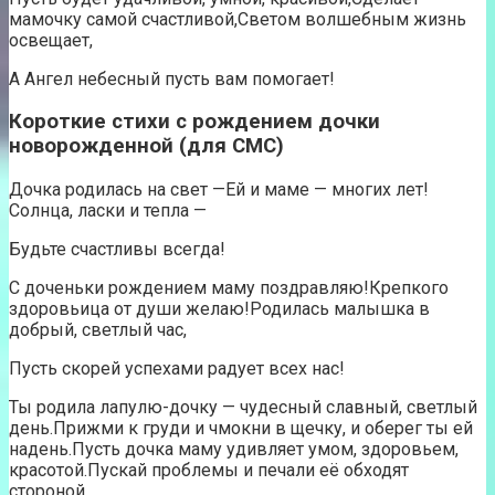
мамочку самой счастливой,Светом волшебным жизнь
освещает,
А Ангел небесный пусть вам помогает!
Короткие стихи с рождением дочки
новорожденной (для СМС)
Дочка родилась на свет —Ей и маме — многих лет!
Солнца, ласки и тепла —
Будьте счастливы всегда!
С доченьки рождением маму поздравляю!Крепкого
здоровьица от души желаю!Родилась малышка в
добрый, светлый час,
Пусть скорей успехами радует всех нас!
Ты родила лапулю-дочку — чудесный славный, светлый
день.Прижми к груди и чмокни в щечку, и оберег ты ей
надень.Пусть дочка маму удивляет умом, здоровьем,
красотой.Пускай проблемы и печали её обходят
стороной.