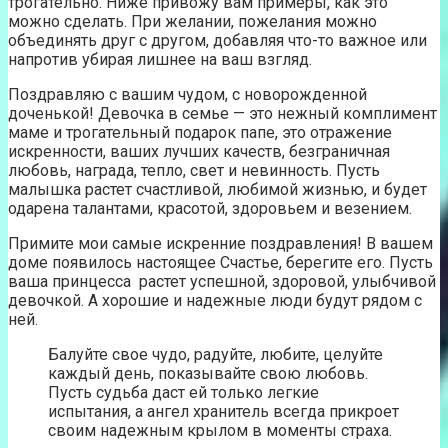
трогательно. Ниже привожу вам примеры, как это
можно сделать. При желании, пожелания можно
объединять друг с другом, добавляя что-то важное или
напротив убирая лишнее на ваш взгляд.
Поздравляю с вашим чудом, с новорожденной
доченькой! Девочка в семье — это нежный комплимент
маме и трогательный подарок папе, это отражение
искренности, ваших лучших качеств, безграничная
любовь, награда, тепло, свет и невинность. Пусть
малышка растет счастливой, любимой жизнью, и будет
одарена талантами, красотой, здоровьем и везением.
Примите мои самые искренние поздравления! В вашем
доме появилось настоящее Счастье, берегите его. Пусть
ваша принцесса растет успешной, здоровой, улыбчивой
девочкой. А хорошие и надежные люди будут рядом с
ней.
Балуйте свое чудо, радуйте, любите, целуйте
каждый день, показывайте свою любовь.
Пусть судьба даст ей только легкие
испытания, а ангел хранитель всегда прикроет
своим надежным крылом в моменты страха.