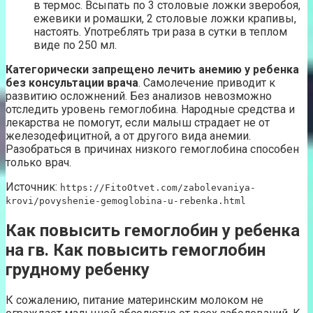
в термос. Всыпать по 3 столовые ложки зверобоя,
ежевики и ромашки, 2 столовые ложки крапивы,
настоять. Употреблять три раза в сутки в теплом
виде по 250 мл.
Категорически запрещено лечить анемию у ребенка
без консультации врача
. Самолечение приводит к
развитию осложнений. Без анализов невозможно
отследить уровень гемоглобина. Народные средства и
лекарства не помогут, если малыш страдает не от
железодефицитной, а от другого вида анемии.
Разобраться в причинах низкого гемоглобина способен
только врач.
Источник:
https://FitoOtvet.com/zabolevaniya-
krovi/povyshenie-gemoglobina-u-rebenka.html
Как повысить гемоглобин у ребенка
на гв. Как повысить гемоглобин
грудному ребенку
К сожалению, питание материнским молоком не