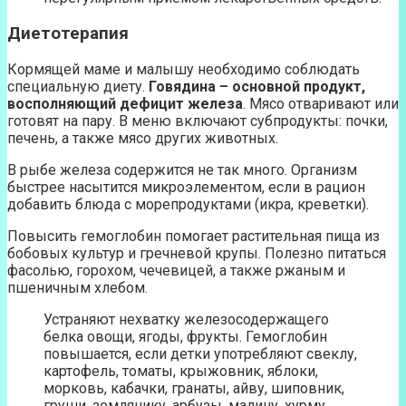
Диетотерапия
Кормящей маме и малышу необходимо соблюдать
специальную диету.
Говядина – основной продукт,
восполняющий дефицит железа
. Мясо отваривают или
готовят на пару. В меню включают субпродукты: почки,
печень, а также мясо других животных.
В рыбе железа содержится не так много. Организм
быстрее насытится микроэлементом, если в рацион
добавить блюда с морепродуктами (икра, креветки).
Повысить гемоглобин помогает растительная пища из
бобовых культур и гречневой крупы. Полезно питаться
фасолью, горохом, чечевицей, а также ржаным и
пшеничным хлебом.
Устраняют нехватку железосодержащего
белка овощи, ягоды, фрукты. Гемоглобин
повышается, если детки употребляют свеклу,
картофель, томаты, крыжовник, яблоки,
морковь, кабачки, гранаты, айву, шиповник,
груши, землянику, арбузы, малину, хурму,