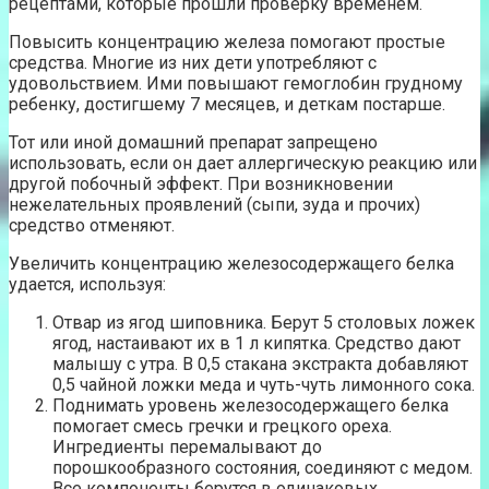
рецептами, которые прошли проверку временем.
Повысить концентрацию железа помогают простые
средства. Многие из них дети употребляют с
удовольствием. Ими повышают гемоглобин грудному
ребенку, достигшему 7 месяцев, и деткам постарше.
Тот или иной домашний препарат запрещено
использовать, если он дает аллергическую реакцию или
другой побочный эффект. При возникновении
нежелательных проявлений (сыпи, зуда и прочих)
средство отменяют.
Увеличить концентрацию железосодержащего белка
удается, используя:
Отвар из ягод шиповника. Берут 5 столовых ложек
ягод, настаивают их в 1 л кипятка. Средство дают
малышу с утра. В 0,5 стакана экстракта добавляют
0,5 чайной ложки меда и чуть-чуть лимонного сока.
Поднимать уровень железосодержащего белка
помогает смесь гречки и грецкого ореха.
Ингредиенты перемалывают до
порошкообразного состояния, соединяют с медом.
Все компоненты берутся в одинаковых