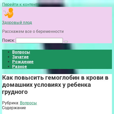
Перейти к контенту
Здоровый плод
Расскажем все о беременности
Поиск:
Вопросы
Зачатие
Рождение
Разное
Как повысить гемоглобин в крови в
домашних условиях у ребенка
грудного
Рубрика:
Вопросы
Содержание