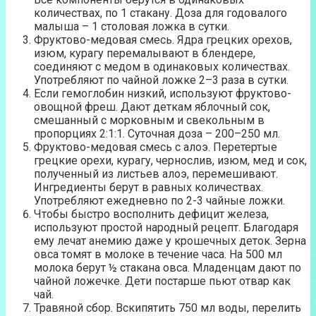
количествах, по 1 стакану. Доза для годовалого
малыша – 1 столовая ложка в сутки.
Фруктово-медовая смесь. Ядра грецких орехов,
изюм, курагу перемалывают в блендере,
соединяют с медом в одинаковых количествах.
Употребляют по чайной ложке 2–3 раза в сутки.
Если гемоглобин низкий, используют фруктово-
овощной фреш. Дают деткам яблочный сок,
смешанный с морковным и свекольным в
пропорциях 2:1:1. Суточная доза – 200–250 мл.
Фруктово-медовая смесь с алоэ. Перетертые
грецкие орехи, курагу, чернослив, изюм, мед и сок,
полученный из листьев алоэ, перемешивают.
Ингредиенты берут в равных количествах.
Употребляют ежедневно по 2-3 чайные ложки.
Чтобы быстро восполнить дефицит железа,
используют простой народный рецепт. Благодаря
ему лечат анемию даже у крошечных деток. Зерна
овса томят в молоке в течение часа. На 500 мл
молока берут ½ стакана овса. Младенцам дают по
чайной ложечке. Дети постарше пьют отвар как
чай.
Травяной сбор. Вскипятить 750 мл воды, перелить