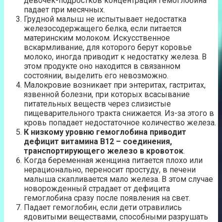
девочек-подростков концентрация гемоглобина
падает при месячных.
Грудной малыш не испытывает недостатка
железосодержащего белка, если питается
материнским молоком. Искусственное
вскармливание, для которого берут коровье
молоко, иногда приводит к недостатку железа. В
этом продукте оно находится в связанном
состоянии, выделить его невозможно.
Малокровие возникает при энтеритах, гастритах,
язвенной болезни, при которых всасывание
питательных веществ через слизистые
пищеварительного тракта снижается. Из-за этого в
кровь попадает недостаточное количество железа.
К низкому уровню гемоглобина приводит
дефицит витамина B12 – соединения,
транспортирующего железо в кровоток
.
Когда беременная женщина питается плохо или
нерационально, переносит простуду, в печени
малыша скапливается мало железа. В этом случае
новорожденный страдает от дефицита
гемоглобина сразу после появления на свет.
Падает гемоглобин, если дети отравились
ядовитыми веществами, способными разрушать