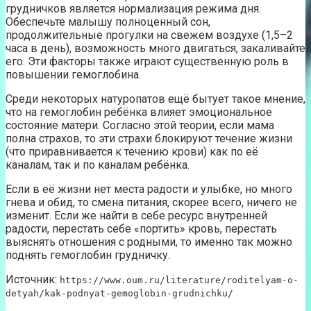
грудничков является нормализация режима дня.
Обеспечьте малышу полноценный сон,
продолжительные прогулки на свежем воздухе (1,5–2
часа в день), возможность много двигаться, закаливайте
его. Эти факторы также играют существенную роль в
повышении гемоглобина.
Среди некоторых натуропатов ещё бытует такое мнение,
что на гемоглобин ребёнка влияет эмоциональное
состояние матери. Согласно этой теории, если мама
полна страхов, то эти страхи блокируют течение жизни
(что приравнивается к течению крови) как по её
каналам, так и по каналам ребёнка.
Если в её жизни нет места радости и улыбке, но много
гнева и обид, то смена питания, скорее всего, ничего не
изменит. Если же найти в себе ресурс внутренней
радости, перестать себе «портить» кровь, перестать
выяснять отношения с родными, то именно так можно
поднять гемоглобин грудничку.
Источник:
https://www.oum.ru/literature/roditelyam-o-
detyah/kak-podnyat-gemoglobin-grudnichku/