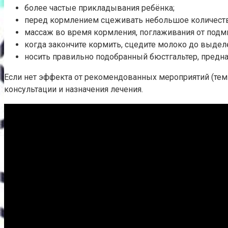
более частые прикладывания ребёнка;
перед кормлением сцеживать небольшое количество
массаж во время кормления, поглаживания от подм
когда закончите кормить, сцедите молоко до выдел
носить правильно подобранный бюстгальтер, предн
Если нет эффекта от рекомендованных мероприятий (темп
консультации и назначения лечения.