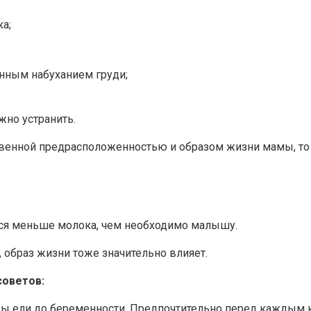
а;
енным набуханием груди;
жно устранить.
ственной предрасположенностью и образом жизни мамы, то
ется меньше молока, чем необходимо малышу.
 образ жизни тоже значительно влияет.
советов:
 вы ели до беременности. Предпочтительно перед каждым