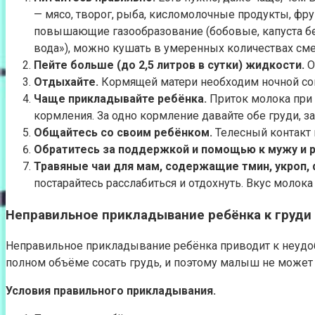
— мясо, творог, рыба, кисломолочные продукты, фр
повышающие газообразование (бобовые, капуста бел
вода»), можно кушать в умеренных количествах смет
Пейте больше (до 2,5 литров в сутки) жидкости.
О
Отдыхайте.
Кормящей матери необходим ночной сон 
Чаще прикладывайте ребёнка.
Приток молока при 
кормления. За одно кормление давайте обе груди, за
Общайтесь со своим ребёнком.
Телесный контакт
Обратитесь за поддержкой и помощью к мужу и 
Травяные чаи для мам, содержащие тмин, укроп, 
постарайтесь расслабиться и отдохнуть. Вкус молока
Неправильное прикладывание ребёнка к груди
Неправильное прикладывание ребёнка приводит к неудобс
полном объёме сосать грудь, и поэтому малыш не может 
Условия правильного прикладывания.