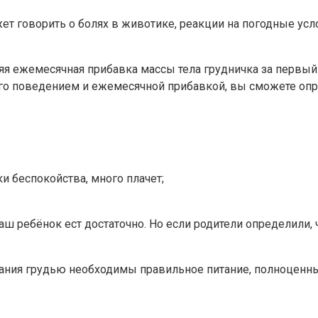
ет говорить о болях в животике, реакции на погодные усл
яя ежемесячная прибавка массы тела грудничка за первый 
го поведением и ежемесячной прибавкой, вы сможете опре
ки беспокойства, много плачет;
ваш ребёнок ест достаточно. Но если родители определили
вания грудью необходимы правильное питание, полноценн