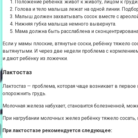
Положение ребёнка: живот к животу, лицом к груди
Голова и тело малыша лежат на одной линии. Подбор
Малыш должен захватывать сосок вместе с ареолой 
Нижняя губка малыша немного вывернута.
Мама должна быть расслаблена и сконцентрирована
Если у мамы плоские, втянутые соски, ребёнку тяжело сос
вытянутыми. И через две недели проблема с кормлением
и дают ребёнку из ложечки.
Лактостаз
Лактостаз — проблема, которая чаще возникает в первое
опорожнить грудь.
Молочная железа набухает, становится болезненной, може
При нагрубании молочных желез ребёнку тяжело сосать, 
При лактостазе рекомендуется следующее: