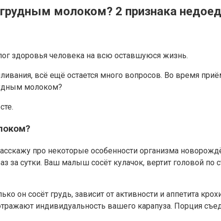
 грудным молоком? 2 признака недоед
лог здоровья человека на всю оставшуюся жизнь.
ивания, всё ещё остается много вопросов. Во время приём
грудным молоком?
сте.
локом?
асскажу про некоторые особенности организма новорождённ
аз за сутки. Ваш малыш сосёт кулачок, вертит головой по
о он сосёт грудь, зависит от активности и аппетита крохи.
 отражают индивидуальность вашего карапуза. Порция съе