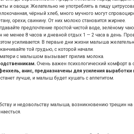
укты и овощи. Желательно не употреблять в пищу цитрусов
окочанная, чёрный хлеб, много мучного могут спровоцир
ану, орехи, свинину. От них молоко становится жирнее.
тдавайте предпочтение простой чистой воде, зелёному чаю
не менее 8 часов и дневной отдых 1 — 2 часа в день. Пр
этом усиливается. В первые дни жизни малыша желательн
канчивайте той грудью, с которой начали.
 матери с малышом вызывает прилив молока.
родственникам.
Очень важен психологический комфорт в 
фенхель, анис, предназначены для усиления выработки 
 станет лучше, и малыш будет кушать с аппетитом.
тву и недовольству малыша, возникновению трещин на со
наесться.